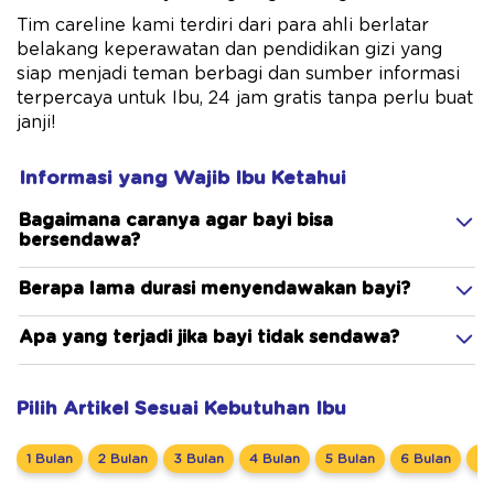
Tim careline kami terdiri dari para ahli berlatar
belakang keperawatan dan pendidikan gizi yang
siap menjadi teman berbagi dan sumber informasi
terpercaya untuk Ibu, 24 jam gratis tanpa perlu buat
janji!
Informasi yang Wajib Ibu Ketahui
Bagaimana caranya agar bayi bisa
bersendawa?
Berapa lama durasi menyendawakan bayi?
Apa yang terjadi jika bayi tidak sendawa?
Pilih Artikel Sesuai Kebutuhan Ibu
1 Bulan
2 Bulan
3 Bulan
4 Bulan
5 Bulan
6 Bulan
7 