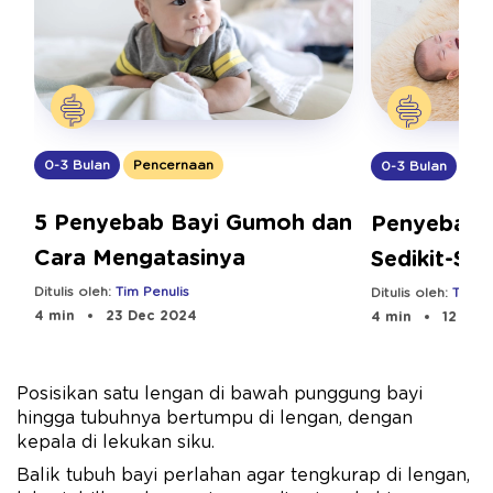
0-3 Bulan
Pencernaan
0-3 Bulan
Pe
5 Penyebab Bayi Gumoh dan
Penyebab 
Cara Mengatasinya
Sedikit-Sed
Normal?
Ditulis oleh:
Tim Penulis
Ditulis oleh:
Tim Pe
4 min
23 Dec 2024
4 min
12 Sep
Posisikan satu lengan di bawah punggung bayi
hingga tubuhnya bertumpu di lengan, dengan
kepala di lekukan siku.
Balik tubuh bayi perlahan agar tengkurap di lengan,