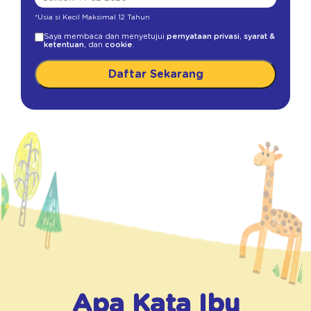
*Usia si Kecil Maksimal 12 Tahun
Saya membaca dan menyetujui
pernyataan privasi
,
syarat &
ketentuan
, dan
cookie
.
Daftar Sekarang
Apa Kata Ibu