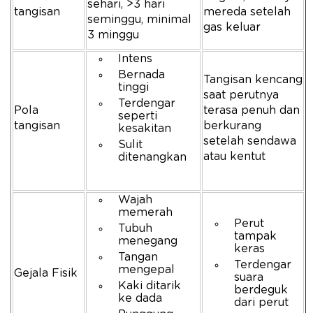
sehari, >3 hari
tangisan
mereda setelah
seminggu, minimal
gas keluar
3 minggu
Intens
Bernada
Tangisan kencang
tinggi
saat perutnya
Terdengar
Pola
terasa penuh dan
seperti
tangisan
berkurang
kesakitan
setelah sendawa
Sulit
atau kentut
ditenangkan
Wajah
memerah
Perut
Tubuh
tampak
menegang
keras
Tangan
Terdengar
mengepal
Gejala Fisik
suara
Kaki ditarik
berdeguk
ke dada
dari perut