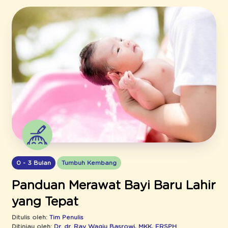
0 - 3 Bulan
Tumbuh Kembang
Panduan Merawat Bayi Baru Lahir
yang Tepat
Ditulis oleh:
Tim Penulis
Ditinjau oleh:
Dr. dr. Ray Wagiu Basrowi, MKK, FRSPH