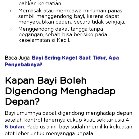
bahkan kematian.
Memasak atau membawa minuman panas
sambil menggendong bayi, karena dapat
menyebabkan cedera secara tidak sengaja.
Menggendong dekat tangga tanpa
pegangan, sebab bisa berisiko pada
keselamatan si Kecil.
Baca Juga:
Bayi Sering Kaget Saat Tidur, Apa
Penyebabnya?
Kapan Bayi Boleh
Digendong Menghadap
Depan?
Bayi umumnya dapat digendong menghadap depan
setelah kontrol lehernya cukup kuat, sekitar usia 4-
6 bulan
. Pada usia ini, bayi sudah memiliki kekuatan
otot leher untuk menyangga kepala.