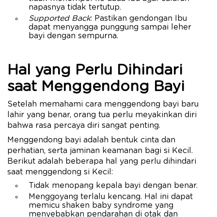
napasnya tidak tertutup.
Supported Back
: Pastikan gendongan Ibu
dapat menyangga punggung sampai leher
bayi dengan sempurna.
Hal yang Perlu Dihindari
saat Menggendong Bayi
Setelah memahami cara menggendong bayi baru
lahir yang benar, orang tua perlu meyakinkan diri
bahwa rasa percaya diri sangat penting.
Menggendong bayi adalah bentuk cinta dan
perhatian, serta jaminan keamanan bagi si Kecil.
Berikut adalah beberapa hal yang perlu dihindari
saat menggendong si Kecil:
Tidak menopang kepala bayi dengan benar.
Menggoyang terlalu kencang. Hal ini dapat
memicu shaken baby syndrome yang
menyebabkan pendarahan di otak dan