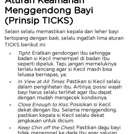
Aturan Keamanan
Menggendong Bayi
(Prinsip TICKS)
Selain selalu memastikan kepala dan leher bayi
tertopang dengan baik, selalu ingatlah lima aturan
TICKS berikut ini:
Tight
: Eratkan gendongan Ibu sehingga
badan si Kecil menempel di badan Ibu
seperti dipeluk. Tapi, jangan memeluknya
terlalu kencang agar si Kecil masih bisa
leluasa bernapas, ya.
In View at All Times
: Pastikan si Kecil selalu
dalam penglihatan Ibu. Artinya, posisi wajah
bayi harus selalu terlihat agar Ibu dapat
dengan mudah mengecek kondisinya.
Close Enough to Kiss
: Posisikan si Kecil
dekat dengan Ibu. Selama menggendong,
pastikan kepala si Kecil selalu dekat
jangkauan untuk dicium.
Keep Chin off the Chest
: Pastikan dagu bayi
tidak menempel ke dada Ibu agar saluran