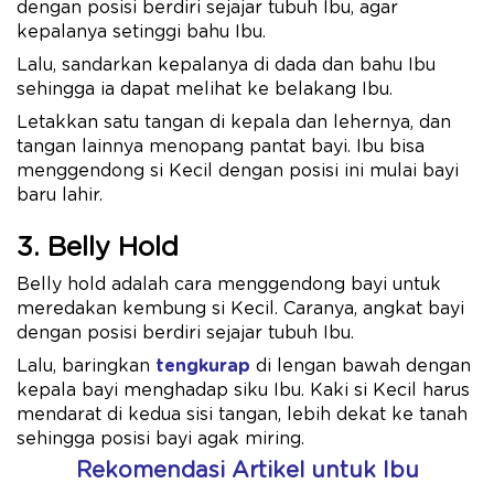
dengan posisi berdiri sejajar tubuh Ibu, agar
kepalanya setinggi bahu Ibu.
Lalu, sandarkan kepalanya di dada dan bahu Ibu
sehingga ia dapat melihat ke belakang Ibu.
Letakkan satu tangan di kepala dan lehernya, dan
tangan lainnya menopang pantat bayi. Ibu bisa
menggendong si Kecil dengan posisi ini mulai bayi
baru lahir.
3. Belly Hold
Belly hold adalah cara menggendong bayi untuk
meredakan kembung si Kecil. Caranya, angkat bayi
dengan posisi berdiri sejajar tubuh Ibu.
Lalu, baringkan
tengkurap
di lengan bawah dengan
kepala bayi menghadap siku Ibu. Kaki si Kecil harus
mendarat di kedua sisi tangan, lebih dekat ke tanah
sehingga posisi bayi agak miring.
Rekomendasi Artikel untuk Ibu