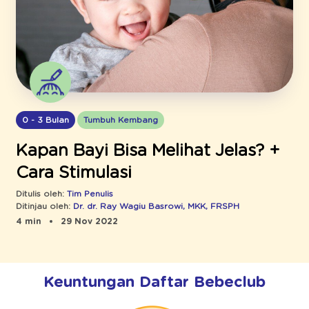
0 - 3 Bulan
Tumbuh Kembang
Kapan Bayi Bisa Melihat Jelas? +
Cara Stimulasi
Ditulis oleh:
Tim Penulis
Ditinjau oleh:
Dr. dr. Ray Wagiu Basrowi, MKK, FRSPH
4 min
29 Nov 2022
Keuntungan Daftar Bebeclub