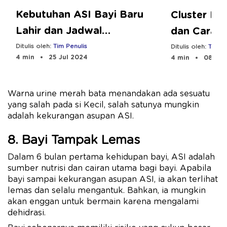
Kebutuhan ASI Bayi Baru
Cluster Fe
Lahir dan Jadwal
dan Cara 
Menyusuinya
Ditulis oleh:
Tim Penulis
Ditulis oleh:
Tim Pe
4 min
25 Jul 2024
4 min
08 Aug
Warna urine merah bata menandakan ada sesuatu
yang salah pada si Kecil, salah satunya mungkin
adalah kekurangan asupan ASI.
8. Bayi Tampak Lemas
Dalam 6 bulan pertama kehidupan bayi, ASI adalah
sumber nutrisi dan cairan utama bagi bayi. Apabila
bayi sampai kekurangan asupan ASI, ia akan terlihat
lemas dan selalu mengantuk. Bahkan, ia mungkin
akan enggan untuk bermain karena mengalami
dehidrasi.