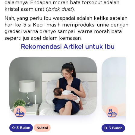
dalamnya. Endapan merah bata tersebut adalah
kristal asam urat (
brick dust
).
Nah, yang perlu Ibu waspadai adalah ketika setelah
hari ke-5 si Kecil masih memproduksi urine dengan
gradasi warna oranye sampai warna merah bata
seperti jus apel dalam kemasan.
Rekomendasi Artikel untuk Ibu
0-3 Bulan
Nutrisi
0-3 Bulan
Nut