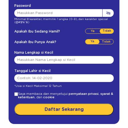
Password
Minimal 8 karakter
,
memiliki 1 angka (0-9)
,
dan karakter spesial
(@#$%^&)
Tidak
Apakah Ibu Sedang Hamil?
Ya
Apakah Ibu Punya Anak?
Nama Lengkap si Kecil
Tanggal Lahir si Kecil
*Usia si Kecil Maksimal 12 Tahun
Saya membaca dan menyetujui
pernyataan privasi
,
syarat &
ketentuan
, dan
cookie
.
Daftar Sekarang