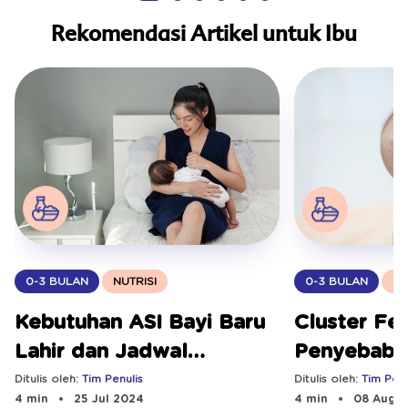
Rekomendasi Artikel untuk Ibu
0-3 BULAN
NUTRISI
0-3 BULAN
NU
Kebutuhan ASI Bayi Baru
Cluster Fe
Lahir dan Jadwal
Penyebab 
Menyusuinya
Mengatasi
Ditulis oleh:
Tim Penulis
Ditulis oleh:
Tim Penu
4 min
25 Jul 2024
4 min
08 Aug 