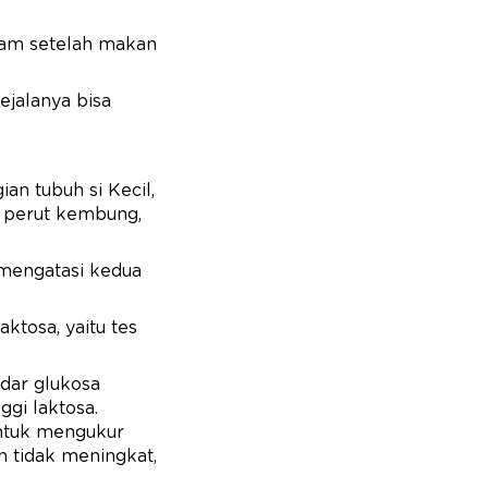
 jam setelah makan
ejalanya bisa
an tubuh si Kecil,
i perut kembung,
 mengatasi kedua
ktosa, yaitu tes
adar glukosa
gi laktosa.
untuk mengukur
h tidak meningkat,