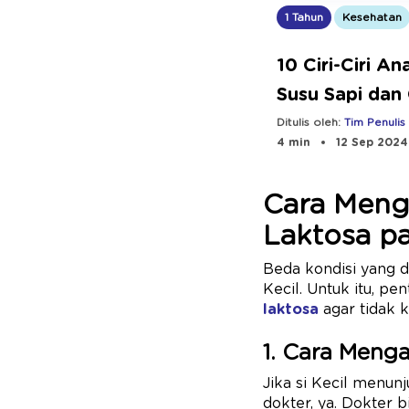
1 Tahun
Kesehatan
10 Ciri-Ciri An
Susu Sapi dan
Mengatasinya
Ditulis oleh:
Tim Penulis
4 min
12 Sep 2024
Cara Menga
Laktosa p
Beda kondisi yang 
Kecil. Untuk itu, p
laktosa
agar tidak 
1. Cara Menga
Jika si Kecil menunj
dokter, ya. Dokter 