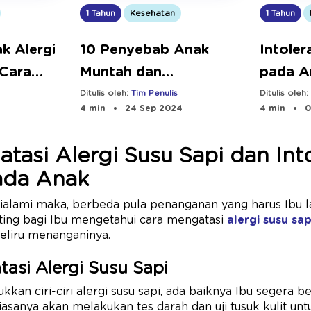
1 Tahun
Kesehatan
1 Tahun
ak Alergi
10 Penyebab Anak
Intoler
 Cara
Muntah dan
pada A
Pertolongan Pertama
Ciri, 
Ditulis oleh:
Tim Penulis
Ditulis oleh
4 min
24 Sep 2024
4 min
0
yang Tepat
tasi Alergi Susu Sapi dan Into
ada Anak
dialami maka, berbeda pula penanganan yang harus Ibu l
enting bagi Ibu mengetahui cara mengatasi
alergi susu sap
keliru menanganinya.
tasi Alergi Susu Sapi
ukkan ciri-ciri alergi susu sapi, ada baiknya Ibu segera 
biasanya akan melakukan tes darah dan uji tusuk kulit un