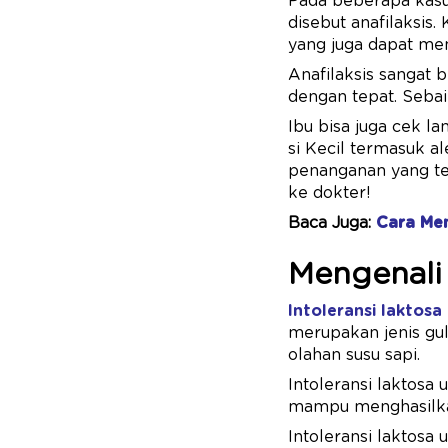
Pada beberapa kasus
disebut anafilaksis.
yang juga dapat mem
Anafilaksis sangat
dengan tepat. Sebai
Ibu bisa juga cek l
si Kecil termasuk al
penanganan yang tep
ke dokter!
Baca Juga:
Cara Me
Mengenali 
Intoleransi laktosa
merupakan jenis gul
olahan susu sapi.
Intoleransi laktosa
mampu menghasilkan
Intoleransi laktosa