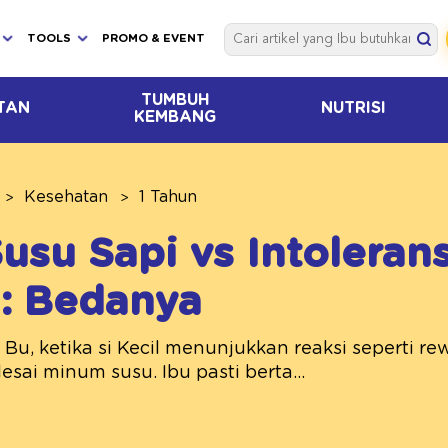
TOOLS
PROMO & EVENT
TUMBUH
TAN
NUTRISI
KEMBANG
Kesehatan
1 Tahun
Susu Sapi vs Intolerans
: Bedanya
Bu, ketika si Kecil menunjukkan reaksi seperti rewe
lesai minum susu. Ibu pasti berta...