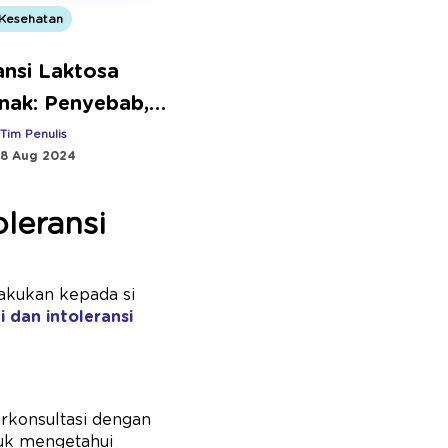
Kesehatan
ansi Laktosa
nak: Penyebab,
Penanganannya
:
Tim Penulis
8 Aug 2024
leransi
akukan kepada si
i dan intoleransi
berkonsultasi dengan
tuk mengetahui