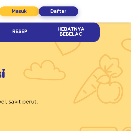
Masuk
Daftar
HEBATNYA
RESEP
BEBELAC
i
l, sakit perut,