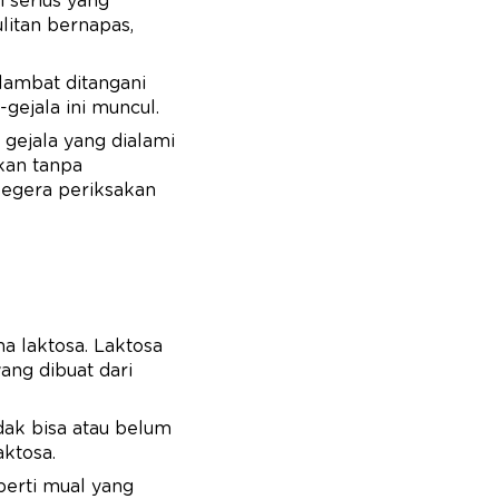
 serius yang
ulitan bernapas,
lambat ditangani
gejala ini muncul.
gejala yang dialami
ikan tanpa
segera periksakan
na laktosa. Laktosa
ang dibuat dari
dak bisa atau belum
aktosa.
perti mual yang