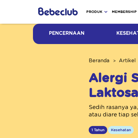
PRODUK
MEMBERSHIP
PENCERNAAN
KESEHA
Beranda
Artikel
Alergi 
Laktosa
Sedih rasanya ya, 
atau diare tiap se
1 Tahun
Kesehatan