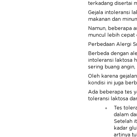
terkadang disertai 
Gejala intoleransi 
makanan dan minum
Namun, beberapa ana
muncul lebih cepat d
Perbedaan Alergi Su
Berbeda dengan aler
intoleransi laktosa
sering buang angin, 
Oleh karena gejalan
kondisi ini juga berb
Ada beberapa tes ya
toleransi laktosa d
Tes toler
dalam da
Setelah i
kadar glu
artinya t