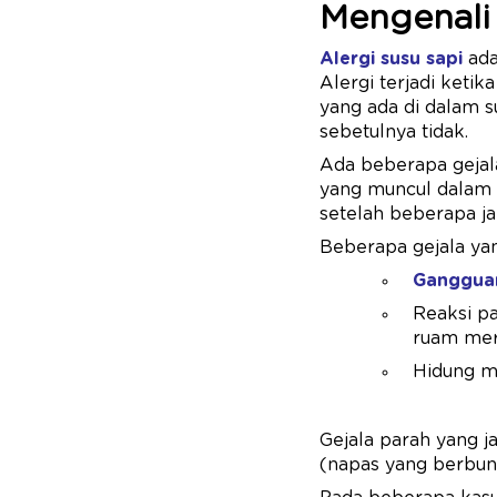
Mengenali 
Alergi susu sapi
ada
Alergi terjadi keti
yang ada di dalam 
sebetulnya tidak.
Ada beberapa gejala 
yang muncul dalam b
setelah beberapa j
Beberapa gejala yan
Ganggua
Reaksi pa
ruam mer
Hidung me
Gejala parah yang 
(napas yang berbunyi