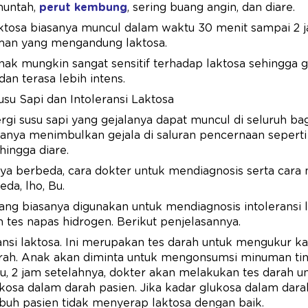
muntah,
perut kembung
, sering buang angin, dan diare.
laktosa biasanya muncul dalam waktu 30 menit sampai 2
an yang mengandung laktosa.
k mungkin sangat sensitif terhadap laktosa sehingga g
an terasa lebih intens.
su Sapi dan Intoleransi Laktosa
gi susu sapi yang gejalanya dapat muncul di seluruh bagi
 hanya menimbulkan gejala di saluran pencernaan sepert
hingga diare.
ya berbeda, cara dokter untuk mendiagnosis serta cara
eda, lho, Bu.
ng biasanya digunakan untuk mendiagnosis intoleransi la
an tes napas hidrogen. Berikut penjelasannya.
ansi laktosa. Ini merupakan tes darah untuk mengukur k
rah. Anak akan diminta untuk mengonsumsi minuman ting
tu, 2 jam setelahnya, dokter akan melakukan tes darah 
kosa dalam darah pasien. Jika kadar glukosa dalam dara
ubuh pasien tidak menyerap laktosa dengan baik.