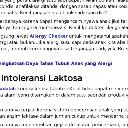
 yang parah, alergi susu sapi dapat menimbulkan reaksi
 Kondisi anafilaksis ditandai dengan sesak napas atau kes
buat si Kecil pingsan atau tidak sadarkan diri2.
 berbahaya karena dapat mengancam nyawa anak jika ter
knya, Ibu segera membawa si Kecil ke dokter jika gejala-
angsung lewat
Allergy Checker
untuk mengetahui apakah 
ergi atau bukan. Jika alergi susu sapi pada anak kita aba
at, tumbuh kembangnya bisa terganggu. Jadi, yuk, Bu, 
ningkatkan Daya Tahan Tubuh Anak yang Alergi
Intoleransi Laktosa
 adalah
kondisi ketika tubuh si Kecil tidak dapat mencer
a alami yang ditemukan di dalam susu sapi dan produk y
 umumnya terjadi karena sistem pencernaan anak yang ti
 enzim laktase dalam jumlah cukup untuk mencerna l
 umumnya menimbulkan gejala di saluran pencernaan, se