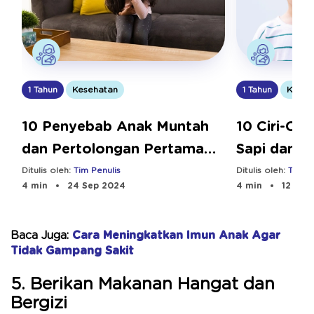
1 Tahun
Keseh
1 Tahun
Kesehatan
10 Ciri-Cir
10 Penyebab Anak Muntah
Sapi dan C
dan Pertolongan Pertama
yang Tepat
Ditulis oleh:
Tim Pe
Ditulis oleh:
Tim Penulis
4 min
12 Sep
4 min
24 Sep 2024
Baca Juga:
Cara Meningkatkan Imun Anak Agar
Tidak Gampang Sakit
5. Berikan Makanan Hangat dan
Bergizi