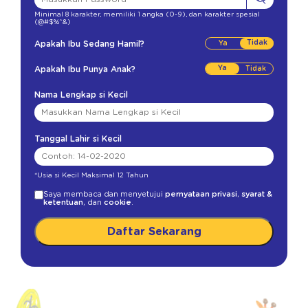
Minimal 8 karakter
,
memiliki 1 angka (0-9)
,
dan karakter spesial
(@#$%^&)
Tidak
Apakah Ibu Sedang Hamil?
Ya
Apakah Ibu Punya Anak?
Nama Lengkap si Kecil
Tanggal Lahir si Kecil
*Usia si Kecil Maksimal 12 Tahun
Saya membaca dan menyetujui
pernyataan privasi
,
syarat &
ketentuan
, dan
cookie
.
Daftar Sekarang