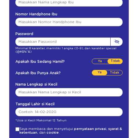
Nomor Handphone Ibu
Password
Minimal 8 karakter
,
memiliki 1 angka (0-9)
,
dan karakter spesial
(@#$%^&)
Tidak
Apakah Ibu Sedang Hamil?
Ya
Apakah Ibu Punya Anak?
Nama Lengkap si Kecil
Tanggal Lahir si Kecil
*Usia si Kecil Maksimal 12 Tahun
Saya membaca dan menyetujui
pernyataan privasi
,
syarat &
ketentuan
, dan
cookie
.