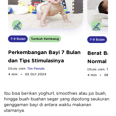
7-9 Bulan
Tumbuh Kembang
7-9 Bulan
Tum
Perkembangan Bayi 7 Bulan
Berat Bada
dan Tips Stimulasinya
Normal Me
Ditulis oleh:
Tim Penulis
Ditulis oleh:
Tim Pe
4 min
02 Oct 2024
4 min
08 Jul
Ibu bisa berikan yoghurt, smoothies atau jus buah,
hingga buah-buahan segar yang dipotong seukuran
genggaman bayi di antara waktu makanan
utamanya.