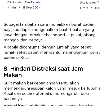
agar Ideal
Ditulis oleh:
Tim Penulis
Ditulis oleh:
Tim Pe
4 min
11 Sep 2024
5 min
11 Sep 
Sebagai tambahan cara menaikkan berat badan
bayi, Ibu dapat mengenalkan buah-buahan yang
kaya dengan lemak sehat seperti alpukat, pisang,
mangga, dan pepaya.
Apabila dikonsumsi dengan jumlah yang tepat,
lemak sehat dapat membantu meningkatkan berat
badan si Kecil.
8. Hindari Distraksi saat Jam
Makan
Sulit makan berkepanjangan tentu akan
memengaruhi asupan kalori yang masuk ke tubuh si
Kecil dan secara otomatis memengaruhi berat
badannya.
Agar si Kecil lebih fokus makan, jangan lupa juga