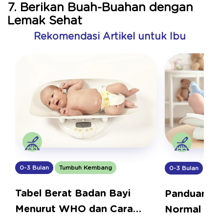
7. Berikan Buah-Buahan dengan
Lemak Sehat
Rekomendasi Artikel untuk Ibu
0-3 Bulan
Tumbuh Kembang
0-3 Bulan
Tu
Tabel Berat Badan Bayi
Panduan B
Menurut WHO dan Cara
Normal Usi