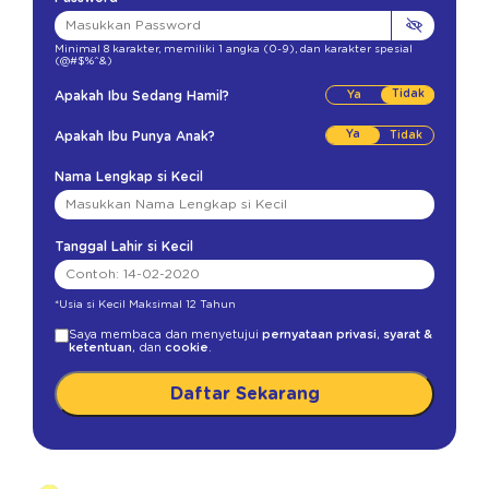
Minimal 8 karakter
,
memiliki 1 angka (0-9)
,
dan karakter spesial
(@#$%^&)
Tidak
Apakah Ibu Sedang Hamil?
Ya
Apakah Ibu Punya Anak?
Nama Lengkap si Kecil
Tanggal Lahir si Kecil
*Usia si Kecil Maksimal 12 Tahun
Saya membaca dan menyetujui
pernyataan privasi
,
syarat &
ketentuan
, dan
cookie
.
Daftar Sekarang