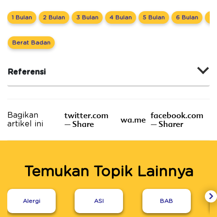
1 Bulan
2 Bulan
3 Bulan
4 Bulan
5 Bulan
6 Bulan
7 
Berat Badan
Referensi
twitter.com
facebook.com
Bagikan
wa.me
– Share
– Sharer
artikel ini
Temukan Topik Lainnya
Alergi
ASI
BAB