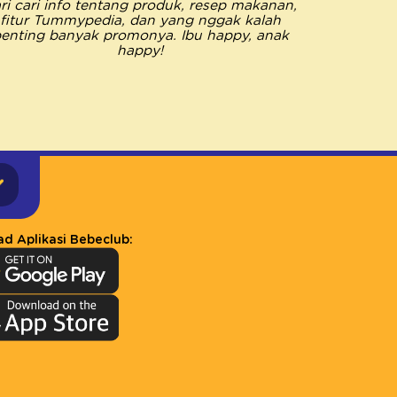
ri cari info tentang produk, resep makanan,
saya me
fitur Tummypedia, dan yang nggak kalah
semua k
enting banyak promonya. Ibu happy, anak
Pastinya 
happy!
happy jad
d Aplikasi Bebeclub: