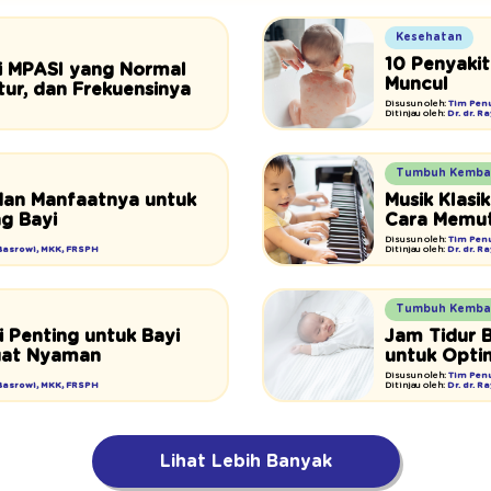
Kesehatan
10 Penyakit
yi MPASI yang Normal
Muncul
tur, dan Frekuensinya
Disusun oleh:
Tim Penu
Ditinjau oleh:
Dr. dr. 
Tumbuh Kemba
dan Manfaatnya untuk
Musik Klasi
g Bayi
Cara Memu
Disusun oleh:
Tim Penu
 Basrowi, MKK, FRSPH
Ditinjau oleh:
Dr. dr. 
Tumbuh Kemba
 Penting untuk Bayi
Jam Tidur B
uat Nyaman
untuk Opti
Disusun oleh:
Tim Penu
 Basrowi, MKK, FRSPH
Ditinjau oleh:
Dr. dr. 
Lihat Lebih Banyak