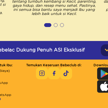
ng,
tentang tumbuh kembang si Kecil, parenting,
da
 si
gaya hidup, dan resep menu sehat. Pastinya,
ini semua bisa bantu saya menjadi Ibu yang
p
a.
lebih baik untuk si Kecil.
ebelac Dukung Penuh ASI Eksklusif
uk Ibu:
Temukan Keseruan Bebeclub di:
Downloa
Biaya)
sApp
atsApp
9