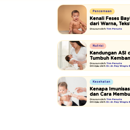
Pencernaan
Kenali Feses Ba
dari Warna, Teks
Disusun oleh:
Tim Penulis
Nutrisi
Kandungan ASI 
Tumbuh Kemban
Disusun oleh:
Tim Penulis
Ditinjau oleh:
Dr. dr. Ray Wagiu
Kesehatan
Kenapa Imunisasi
dan Cara Memb
Disusun oleh:
Tim Penulis
Ditinjau oleh:
Dr. dr. Ray Wagiu