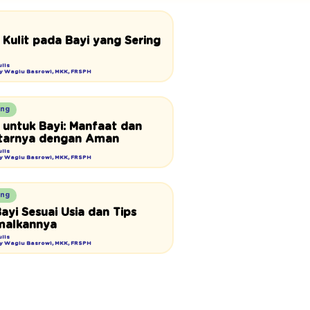
 Kulit pada Bayi yang Sering
lis
Ray Wagiu Basrowi, MKK, FRSPH
ng
k untuk Bayi: Manfaat dan
tarnya dengan Aman
lis
Ray Wagiu Basrowi, MKK, FRSPH
ng
ayi Sesuai Usia dan Tips
malkannya
lis
Ray Wagiu Basrowi, MKK, FRSPH