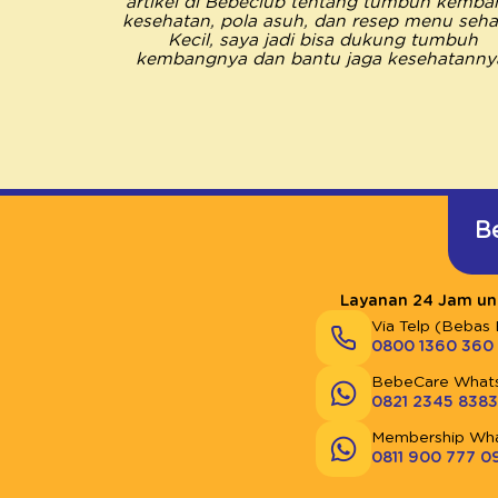
artikel di Bebeclub tentang tumbuh kemba
kesehatan, pola asuh, dan resep menu sehat
Kecil, saya jadi bisa dukung tumbuh
kembangnya dan bantu jaga kesehatanny
B
Layanan 24 Jam unt
Via Telp (Bebas 
0800 1360 360
BebeCare What
0821 2345 8383
Membership Wh
0811 900 777 0