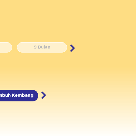
9 Bulan
10 Bulan
mbuh Kembang
Nutrisi
Resep MPASI