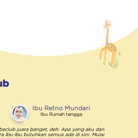
ub
Ibu Retno Mundari
Ibu Rumah tangga
beclub juara banget, deh. Apa yang aku dan
Bebeclub 
ra Ibu-Ibu butuhkan semua ada di sini. Mulai
penting unt