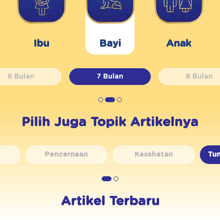
Ibu
Bayi
Anak
6 Bulan
7 Bulan
8 Bulan
Pilih Juga Topik Artikelnya
Pencernaan
Kesehatan
Tu
Artikel Terbaru