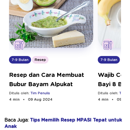
7-9 Bulan
Resep
7-9 Bulan
Res
Resep dan Cara Membuat
Wajib Coba
Bubur Bayam Alpukat
Bayi 8 Bul
Ditulis oleh:
Tim Penulis
Ditulis oleh:
Tim Pe
4 min
09 Aug 2024
4 min
09 Aug
Baca Juga:
Tips Memilih Resep MPASI Tepat untuk
Anak