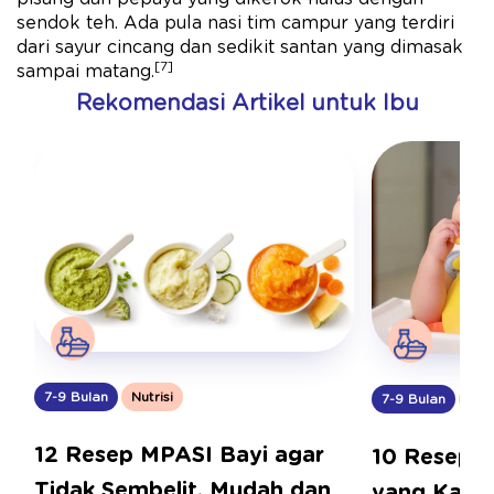
sendok teh. Ada pula nasi tim campur yang terdiri
dari sayur cincang dan sedikit santan yang dimasak
[7]
sampai matang.
Rekomendasi Artikel untuk Ibu
7-9 Bulan
Nutrisi
7-9 Bulan
Nutr
12 Resep MPASI Bayi agar
10 Resep M
Tidak Sembelit, Mudah dan
yang Kaya