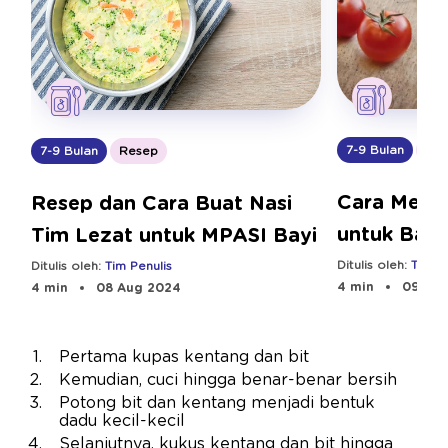
7-9 Bulan
Res
7-9 Bulan
Resep
Cara Memb
Resep dan Cara Buat Nasi
untuk Bayi
Tim Lezat untuk MPASI Bayi
Ditulis oleh:
Tim Pe
Ditulis oleh:
Tim Penulis
4 min
09 Aug
4 min
08 Aug 2024
Pertama kupas kentang dan bit
Kemudian, cuci hingga benar-benar bersih
Potong bit dan kentang menjadi bentuk
dadu kecil-kecil
Selanjutnya, kukus kentang dan bit hingga