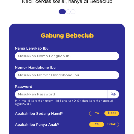
Kecil cerdas sosial, hanya di Bebeclub
Gabung Bebeclub
Nama Lengkap Ibu
Nomor Handphone Ibu
Password
Minimal 8 karakter
,
memiliki 1 angka (0-9)
,
dan karakter spesial
(@#$%^&)
Tidak
Apakah Ibu Sedang Hamil?
Ya
Apakah Ibu Punya Anak?