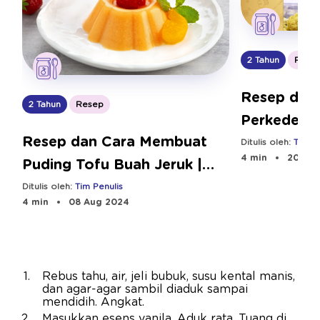
2 Tahun
Rese
Resep dan
2 Tahun
Resep
Perkedel B
Resep dan Cara Membuat
Bebeclub
Ditulis oleh:
Tim Pe
4 min
20 Aug
Puding Tofu Buah Jeruk |
Bebeclub
Ditulis oleh:
Tim Penulis
4 min
08 Aug 2024
Rebus tahu, air, jeli bubuk, susu kental manis,
dan agar-agar sambil diaduk sampai
mendidih. Angkat.
Masukkan esens vanila. Aduk rata. Tuang di