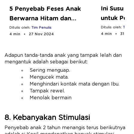
Ini Susu F
5 Penyebab Feses Anak
untuk Penc
Berwarna Hitam dan
Tahun
Pengobatannya
Ditulis oleh:
Tim Pe
Ditulis oleh:
Tim Penulis
4 min
31 Oct
4 min
27 Nov 2024
Adapun tanda-tanda anak yang tampak lelah dan
mengantuk adalah sebagai berikut:
Sering menguap.
Mengucek mata.
Menghindari kontak mata dengan Ibu.
Tampak rewel.
Menolak bermain
8. Kebanyakan Stimulasi
Penyebab anak 2 tahun menangis terus berikutnya