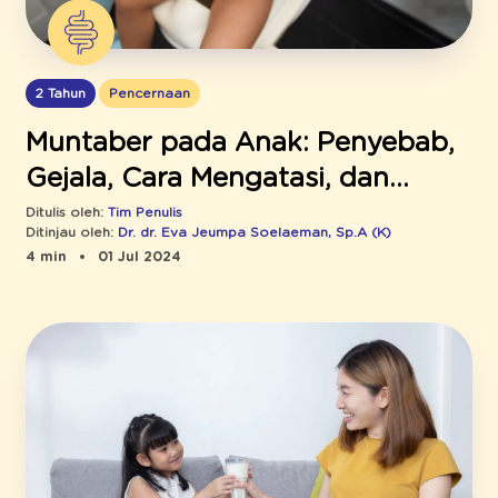
2 Tahun
Pencernaan
Muntaber pada Anak: Penyebab,
Gejala, Cara Mengatasi, dan
Tanda Sembuh
Ditulis oleh:
Tim Penulis
Ditinjau oleh:
Dr. dr. Eva Jeumpa Soelaeman, Sp.A (K)
4 min
01 Jul 2024