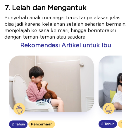
7. Lelah dan Mengantuk
Penyebab anak menangis terus tanpa alasan jelas
bisa jadi karena kelelahan setelah seharian bermain,
menjelajah ke sana ke mari, hingga berinteraksi
dengan teman-teman atau saudara
Rekomendasi Artikel untuk Ibu
2 Tahun
Pence
2 Tahun
Pencernaan