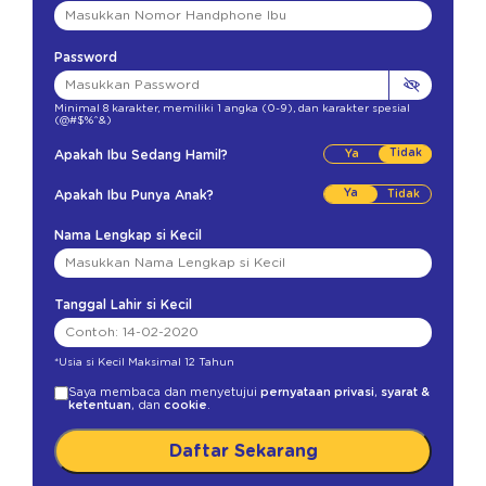
Password
Minimal 8 karakter
,
memiliki 1 angka (0-9)
,
dan karakter spesial
(@#$%^&)
Tidak
Apakah Ibu Sedang Hamil?
Ya
Apakah Ibu Punya Anak?
Nama Lengkap si Kecil
Tanggal Lahir si Kecil
*Usia si Kecil Maksimal 12 Tahun
Saya membaca dan menyetujui
pernyataan privasi
,
syarat &
ketentuan
, dan
cookie
.
Daftar Sekarang