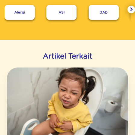
Alergi
ASI
BAB
Artikel Terkait