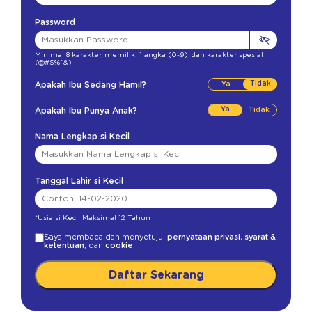
Password
Minimal 8 karakter
,
memiliki 1 angka (0-9)
,
dan karakter spesial
(@#$%^&)
Tidak
Apakah Ibu Sedang Hamil?
Ya
Apakah Ibu Punya Anak?
Nama Lengkap si Kecil
Tanggal Lahir si Kecil
*Usia si Kecil Maksimal 12 Tahun
Saya membaca dan menyetujui
pernyataan privasi
,
syarat &
ketentuan
, dan
cookie
.
Daftar Sekarang