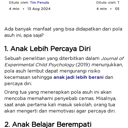
Dini
Manfaatny
Ditulis oleh:
Tim Penulis
Ditulis oleh:
Tim Pe
4 min
13 Aug 2024
4 min
09 Aug
Ada banyak manfaat yang bisa didapatkan dari pola
asuh ini, apa saja?
1. Anak Lebih Percaya Diri
Sebuah penelitian yang diterbitkan dalam
Journal of
Experimental Child Psychology
(2019) menunjukkan,
pola asuh lembut dapat mengurangi risiko
kecemasan sehingga
anak jadi lebih berani
dan
percaya diri.
Orang tua yang menerapkan pola asuh ini akan
mencoba memahami penyebab cemas. Misalnya,
saat anak pertama kali masuk sekolah, orang tua
akan mengerti dan memotivasi agar percaya diri.
2. Anak Belajar Berempati