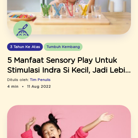
3 Tahun Ke Atas
Tumbuh Kembang
5 Manfaat Sensory Play Untuk
Stimulasi Indra Si Kecil, Jadi Lebih
Peka!
Ditulis oleh:
Tim Penulis
4 min
11 Aug 2022