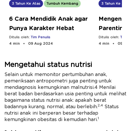
3 Tahun Ke Atas
Tumbuh Kembang
3 Tahun Ke Atas
6 Cara Mendidik Anak agar
Mengenal 
Punya Karakter Hebat
Parenting 
Menerapka
Ditulis oleh:
Tim Penulis
Ditulis oleh:
Tim Pe
4 min
09 Aug 2024
4 min
09 Aug
Mengetahui status nutrisi
Selain untuk memonitor pertumbuhan anak,
pemeriksaan antropometri juga penting untuk
mendiagnosis kemungkinan malnutrisi.4 Menilai
berat badan berdasarkan usia penting untuk melihat
bagaimana status nutrisi anak: apakah berat
2,4
badannya kurang, normal, atau berlebih.
Status
nutrisi anak ini berperan besar terhadap
1
kemungkinan obesitas di kemudian hari.