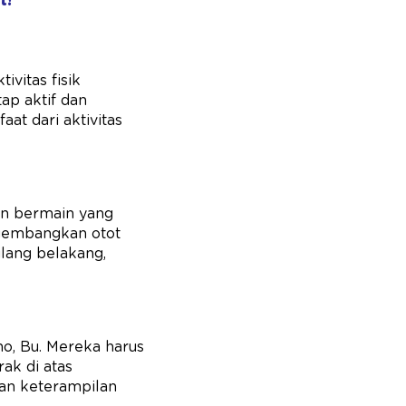
t!
vitas fisik
ap aktif dan
at dari aktivitas
man bermain yang
ngembangkan otot
ulang belakang,
o, Bu. Mereka harus
ak di atas
an keterampilan