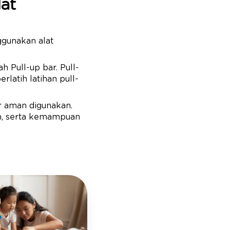
at
ggunakan alat
h Pull-up bar. Pull-
latih latihan pull-
ar aman digunakan.
dan, serta kemampuan