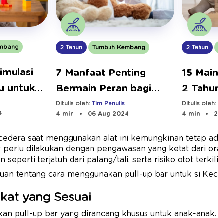
mbang
2 Tahun
Tumbuh Kembang
2 Tahun
timulasi
7 Manfaat Penting
15 Mai
u untuk
Bermain Peran bagi
2 Tahu
Perkembangan Anak
Berman
Ditulis oleh:
Tim Penulis
Ditulis oleh
4
4 min
06 Aug 2024
4 min
2
o cedera saat menggunakan alat ini kemungkinan tetap ada
r perlu dilakukan dengan pengawasan yang ketat dari or
seperti terjatuh dari palang/tali, serta risiko otot terkili
uan tentang cara menggunakan pull-up bar untuk si Keci
ngkat yang Sesuai
n pull-up bar yang dirancang khusus untuk anak-anak. 