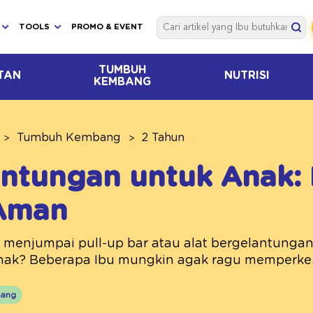
TOOLS
PROMO & EVENT
TUMBUH
TAN
NUTRISI
KEMBANG
Tumbuh Kembang
2 Tahun
ntungan untuk Anak:
 Aman
 menjumpai pull-up bar atau alat bergelantungan
ak? Beberapa Ibu mungkin agak ragu memperke.
ang