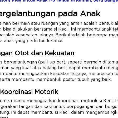
nsory Play untuk Anak 1-3 Tahun di Rumah, Seru Bange
ergelantungan pada Anak
aman bermain atau ruangan yang aman adalah bentuk akti
isa dilakukan bersama si Kecil. Ini membantu anak tet
asalah kesehatan lainnya. Berikut adalah beberapa manfa
 anak yang perlu Ibu ketahui:
ngan Otot dan Kekuatan
tas bergelantungan (pull-up bar), seperti bermain di ta
yaman yang kuat atau palang besi, dapat membantu me
 membantu meningkatkan kekuatan fisiknya, meluruskan t
, serta membantu membentuk postur tubuh yang baik.
Koordinasi Motorik
a membantu meningkatkan koordinasi motorik si Kecil lh
gerakan tangan dan kaki untuk berpegangan dan berger
tung. Ini dapat membantu si Kecil dalam mengembangk