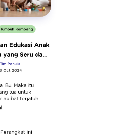
Tumbuh Kembang
nan Edukasi Anak
n yang Seru dan
faat
:
Tim Penulis
3 Oct 2024
, Bu. Maka itu,
ang tua untuk
r akibat terjatuh.
l:
Perangkat ini