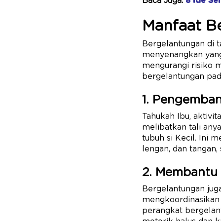
Baca Juga:
8 Ide Se
Manfaat B
Bergelantungan di t
menyenangkan yang b
mengurangi risiko m
bergelantungan pada
1. Pengemba
Tahukah Ibu, aktivi
melibatkan tali an
tubuh si Kecil. Ini
lengan, dan tangan
2. Membantu 
Bergelantungan jug
mengkoordinasikan 
perangkat bergelan