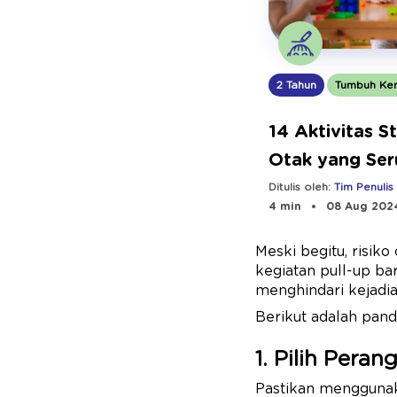
2 Tahun
Tumbuh Ke
14 Aktivitas S
Otak yang Ser
Anak 2 Tahun
Ditulis oleh:
Tim Penulis
4 min
08 Aug 202
Meski begitu, risik
kegiatan pull-up ba
menghindari kejadian 
Berikut adalah pand
1. Pilih Pera
Pastikan menggunaka