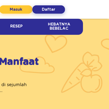
Masuk
Daftar
HEBATNYA
RESEP
BEBELAC
 Manfaat
 di sejumlah
..