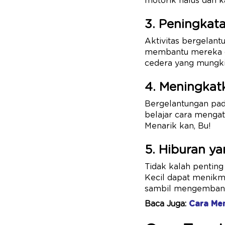
motorik halus dan k
3. Peningkat
Aktivitas bergelan
membantu mereka da
cedera yang mungki
4. Meningkat
Bergelantungan pad
belajar cara mengat
Menarik kan, Bu!
5. Hiburan y
Tidak kalah penting
Kecil dapat menikm
sambil mengembangk
Baca Juga:
Cara Mem