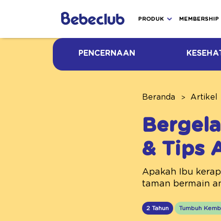
PRODUK
MEMBERSHIP
PENCERNAAN
KESEHA
Beranda
Artikel
Bergela
& Tips
Apakah Ibu kerap
taman bermain an
2 Tahun
Tumbuh Kemb