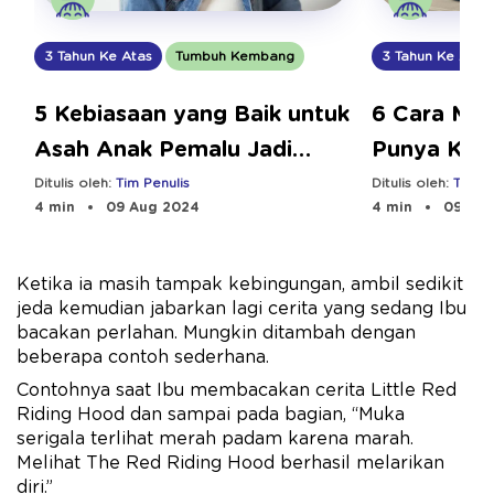
3 Tahun Ke Atas
Tumbuh Kembang
3 Tahun Ke Atas
5 Kebiasaan yang Baik untuk
6 Cara Men
Asah Anak Pemalu Jadi
Punya Kara
Pemberani
Ditulis oleh:
Tim Penulis
Ditulis oleh:
Tim Pe
4 min
09 Aug 2024
4 min
09 Aug
Ketika ia masih tampak kebingungan, ambil sedikit
jeda kemudian jabarkan lagi cerita yang sedang Ibu
bacakan perlahan. Mungkin ditambah dengan
beberapa contoh sederhana.
Contohnya saat Ibu membacakan cerita Little Red
Riding Hood dan sampai pada bagian, “Muka
serigala terlihat merah padam karena marah.
Melihat The Red Riding Hood berhasil melarikan
diri.”