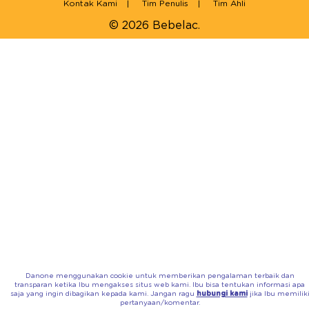
Kontak Kami
Tim Penulis
Tim Ahli
© 2026 Bebelac.
Danone menggunakan cookie untuk memberikan pengalaman terbaik dan
transparan ketika Ibu mengakses situs web kami. Ibu bisa tentukan informasi apa
saja yang ingin dibagikan kepada kami. Jangan ragu
hubungi kami
jika Ibu memilik
pertanyaan/komentar.