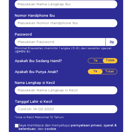
Nomor Handphone Ibu
Password
Minimal 8 karakter
,
memiliki 1 angka (0-9)
,
dan karakter spesial
(@#$%^&)
Tidak
Apakah Ibu Sedang Hamil?
Ya
Apakah Ibu Punya Anak?
Nama Lengkap si Kecil
Tanggal Lahir si Kecil
*Usia si Kecil Maksimal 12 Tahun
Saya membaca dan menyetujui
pernyataan privasi
,
syarat &
ketentuan
, dan
cookie
.