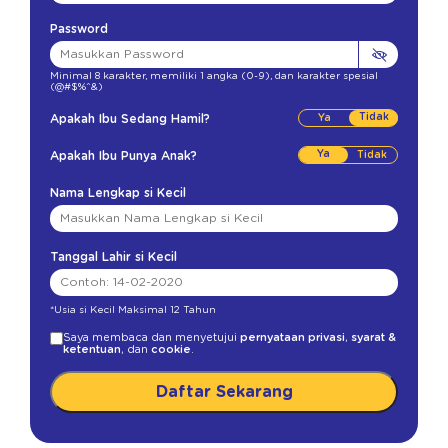
Password
Minimal 8 karakter
,
memiliki 1 angka (0-9)
,
dan karakter spesial
(@#$%^&)
Tidak
Apakah Ibu Sedang Hamil?
Ya
Apakah Ibu Punya Anak?
Nama Lengkap si Kecil
Tanggal Lahir si Kecil
*Usia si Kecil Maksimal 12 Tahun
Saya membaca dan menyetujui
pernyataan privasi
,
syarat &
ketentuan
, dan
cookie
.
Daftar Sekarang