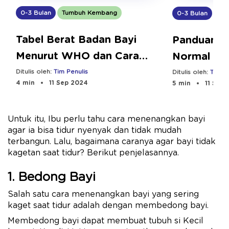
0-3 Bulan
Tumbuh Kembang
0-3 Bulan
Tu
Tabel Berat Badan Bayi
Panduan B
Menurut WHO dan Cara
Normal Usi
agar Ideal
Ditulis oleh:
Tim Penulis
Ditulis oleh:
Tim Pe
4 min
11 Sep 2024
5 min
11 Sep 
Untuk itu, Ibu perlu tahu cara menenangkan bayi
agar ia bisa tidur nyenyak dan tidak mudah
terbangun. Lalu, bagaimana caranya agar bayi tidak
kagetan saat tidur? Berikut penjelasannya.
1. Bedong Bayi
Salah satu cara menenangkan bayi yang sering
kaget saat tidur adalah dengan membedong bayi.
Membedong bayi dapat membuat tubuh si Kecil