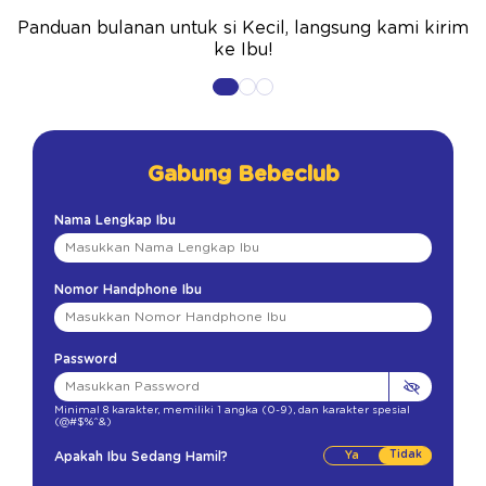
Panduan bulanan untuk si Kecil, langsung kami kirim
ke Ibu!
Gabung Bebeclub
Nama Lengkap Ibu
Nomor Handphone Ibu
Password
Minimal 8 karakter
,
memiliki 1 angka (0-9)
,
dan karakter spesial
(@#$%^&)
Tidak
Apakah Ibu Sedang Hamil?