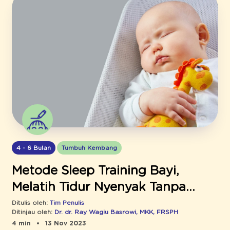
4 - 6 Bulan
Tumbuh Kembang
Metode Sleep Training Bayi,
Melatih Tidur Nyenyak Tanpa
Drama
Ditulis oleh:
Tim Penulis
Ditinjau oleh:
Dr. dr. Ray Wagiu Basrowi, MKK, FRSPH
4 min
13 Nov 2023