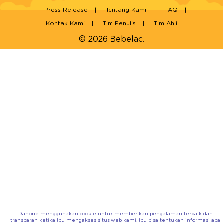
Press Release
Tentang Kami
FAQ
Kontak Kami
Tim Penulis
Tim Ahli
© 2026 Bebelac.
Danone menggunakan cookie untuk memberikan pengalaman terbaik dan
transparan ketika Ibu mengakses situs web kami. Ibu bisa tentukan informasi apa