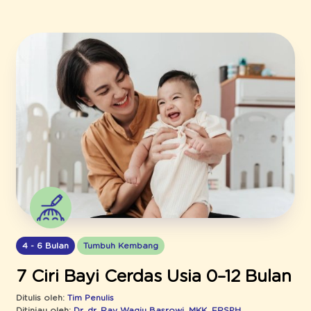
4 - 6 Bulan
Tumbuh Kembang
7 Ciri Bayi Cerdas Usia 0–12 Bulan
Ditulis oleh:
Tim Penulis
Ditinjau oleh:
Dr. dr. Ray Wagiu Basrowi, MKK, FRSPH