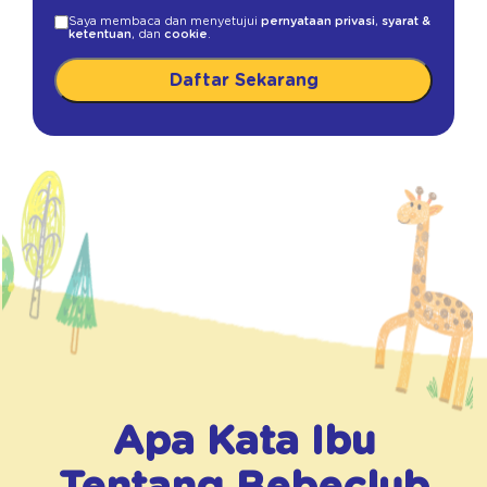
Saya membaca dan menyetujui
pernyataan privasi
,
syarat &
ketentuan
, dan
cookie
.
Daftar Sekarang
Apa Kata Ibu