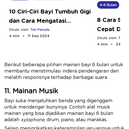
4-6 Bulan
Tu
10 Ciri-Ciri Bayi Tumbuh Gigi
8 Cara Stim
dan Cara Mengatasi
Cepat Dud
Sakitnya
Ditulis oleh:
Tim Penulis
4 min
11 Sep 2024
Ditulis oleh:
Tim Pe
4 min
24 Jul
Berikut beberapa pilihan mainan bayi 6 bulan untuk
membantu menstimulasi indera pendengaran dan
melatih responsnya terhadap berbagai suara.
11. Mainan Musik
Bayi suka menjatuhkan benda yang digenggam
untuk mendengar bunyinya. Contoh alat musik
mainan yang bisa dijadikan mainan bayi 6 bulan
adalah
xylophone
, drum, piano, atau marakas.
Selain meningkatkan keterampilan jari-jarinya untuk