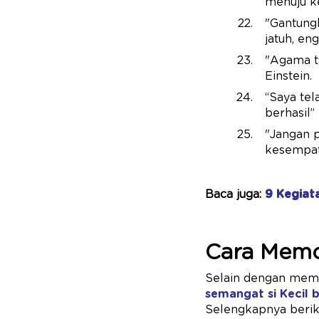
menuju k
"Gantungk
jatuh, en
"Agama ta
Einstein.
“Saya tel
berhasil”
"Jangan p
kesempata
Baca juga:
9 Kegiat
Cara Memo
Selain dengan memb
semangat si Kecil b
Selengkapnya beriku