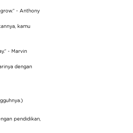
o grow.” - Anthony
kannya, kamu
y.” - Marvin
arinya dengan
ngguhnya.)
engan pendidikan,