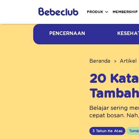
PRODUK
MEMBERSHIP
PENCERNAAN
KESEHA
Beranda
Artikel
20 Kata
Tambah
Belajar sering m
cepat bosan. Nah,
3 Tahun Ke Atas
Tumb