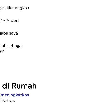
it. Jika engkau
" - Albert
gapa saya
lah sebagai
in.
r di Rumah
u
meningkatkan
i rumah.