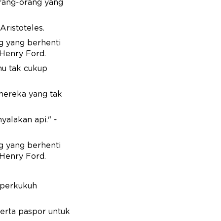
orang-orang yang
ristoteles.
g yang berhenti
 Henry Ford.
mu tak cukup
ereka yang tak
alakan api." -
g yang berhenti
 Henry Ford.
mperkukuh
serta paspor untuk