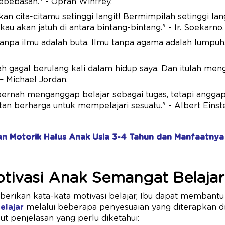
ebebasan." - Oprah Winfrey.
an cita-citamu setinggi langit! Bermimpilah setinggi lang
gkau akan jatuh di antara bintang-bintang." - Ir. Soekarno.
npa ilmu adalah buta. Ilmu tanpa agama adalah lumpuh.
ah gagal berulang kali dalam hidup saya. Dan itulah men
 – Michael Jordan.
ernah menganggap belajar sebagai tugas, tetapi anggap
n berharga untuk mempelajari sesuatu." - Albert Einste
an Motorik Halus Anak Usia 3-4 Tahun dan Manfaatnya
tivasi Anak Semangat Belaja
erikan kata-kata motivasi belajar, Ibu dapat membant
elajar
melalui beberapa penyesuaian yang diterapkan d
t penjelasan yang perlu diketahui: