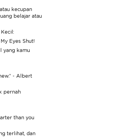
atau kecupan
uang belajar atau
 Kecil:
h My Eyes Shut!
al yang kamu
ew.” - Albert
ak pernah
arter than you
g terlihat, dan