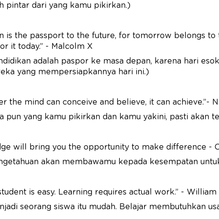
h pintar dari yang kamu pikirkan.)
n is the passport to the future, for tomorrow belongs t
or it today.” - Malcolm X
ndidikan adalah paspor ke masa depan, karena hari esok
eka yang mempersiapkannya hari ini.)
 the mind can conceive and believe, it can achieve.”- N
a pun yang kamu pikirkan dan kamu yakini, pasti akan te
e will bring you the opportunity to make difference - 
ngetahuan akan membawamu kepada kesempatan untuk
student is easy. Learning requires actual work.” - Willia
njadi seorang siswa itu mudah. Belajar membutuhkan usa