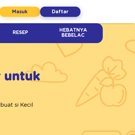
Masuk
Daftar
HEBATNYA
RESEP
BEBELAC
r untuk
uat si Kecil