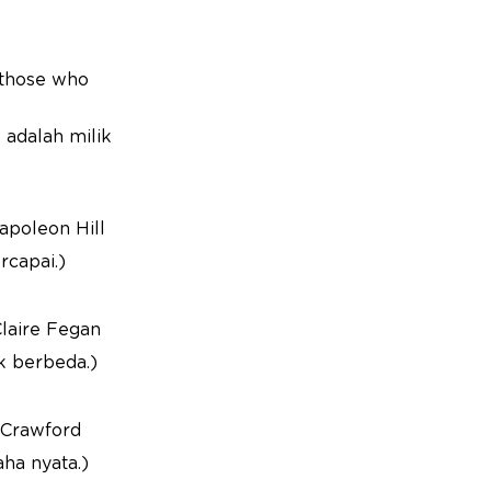
o those who
 adalah milik
apoleon Hill
rcapai.)
Claire Fegan
 berbeda.)
m Crawford
ha nyata.)