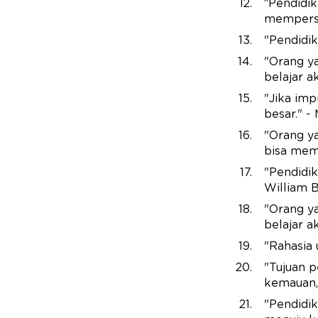
“Pendidik
mempersia
"Pendidik
"Orang y
belajar a
"Jika im
besar." -
"Orang y
bisa mem
"Pendidik
William B
"Orang y
belajar a
"Rahasia 
"Tujuan 
kemauan,
"Pendidik