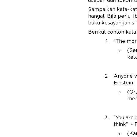
ucapan dari tokoh-to
Sampaikan kata-kat
hangat. Bila perlu,
buku kesayangan si 
Berikut contoh kata
“The mor
(Se
keta
Anyone wh
Einstein
(Or
men
“You are 
think” - 
(Kam