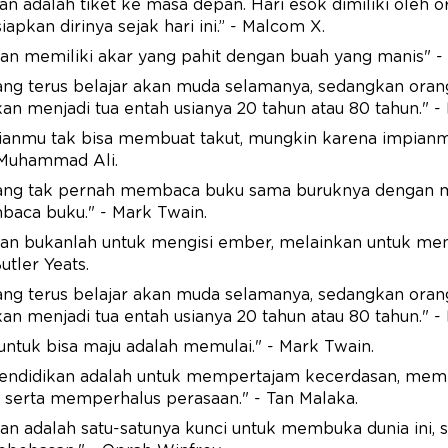
an adalah tiket ke masa depan. Hari esok dimiliki oleh 
pkan dirinya sejak hari ini.” - Malcom X.
an memiliki akar yang pahit dengan buah yang manis" - A
ang terus belajar akan muda selamanya, sedangkan oran
kan menjadi tua entah usianya 20 tahun atau 80 tahun." -
pianmu tak bisa membuat takut, mungkin karena impian
 Muhammad Ali.
ang tak pernah membaca buku sama buruknya dengan m
baca buku." - Mark Twain.
an bukanlah untuk mengisi ember, melainkan untuk meny
utler Yeats.
ang terus belajar akan muda selamanya, sedangkan oran
kan menjadi tua entah usianya 20 tahun atau 80 tahun." -
untuk bisa maju adalah memulai." - Mark Twain.
pendidikan adalah untuk mempertajam kecerdasan, me
 serta memperhalus perasaan." - Tan Malaka.
an adalah satu-satunya kunci untuk membuka dunia ini, 