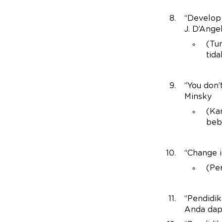
“Develop 
J. D’Ange
(Tu
tid
“You don’
Minsky
(Ka
beb
“Change is
(Pe
“Pendidik
Anda dap