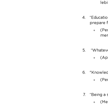
lebi
“Educatio
prepare f
(Pe
mer
“Whatever
(Ap
"Knowledg
(Pe
“Being a 
(Me