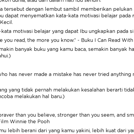
koh dunia, atau dari dalam hati Ibu sendiri.
a tersebut dengan lembut sambil memberikan pelukan 
 Ibu dapat menyematkan kata-kata motivasi belajar pada r
Kecil.
-kata motivasi belajar yang dapat Ibu ungkapkan pada si
e you read, the more you know.” - Buku I Can Read Wit
makin banyak buku yang kamu baca, semakin banyak h
hui.)
o has never made a mistake has never tried anything n
ang yang tidak pernah melakukan kesalahan berarti tid
coba melakukan hal baru.)
braver than you believe, stronger than you seem, and sm
Film Winnie the Pooh
u lebih berani dari yang kamu yakini, lebih kuat dari yan