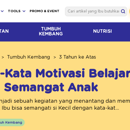
TOOLS
PROMO & EVENT
TUMBUH
TAN
NUTRISI
KEMBANG
Tumbuh Kembang
3 Tahun ke Atas
-Kata Motivasi Belaja
 Semangat Anak
enjadi sebuah kegiatan yang menantang dan memb
 Ibu bisa semangati si Kecil dengan kata-kat...
uh Kembang