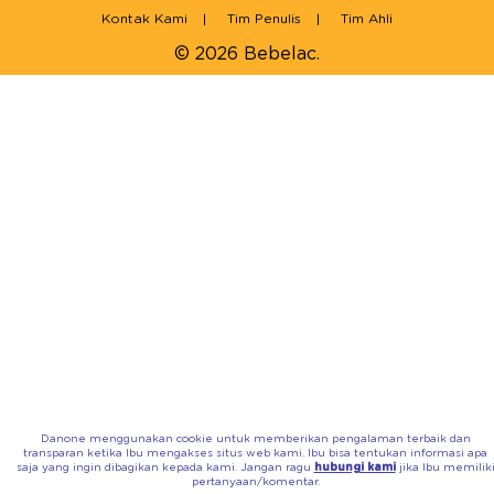
Kontak Kami
Tim Penulis
Tim Ahli
© 2026 Bebelac.
Danone menggunakan cookie untuk memberikan pengalaman terbaik dan
transparan ketika Ibu mengakses situs web kami. Ibu bisa tentukan informasi apa
saja yang ingin dibagikan kepada kami. Jangan ragu
hubungi kami
jika Ibu memilik
pertanyaan/komentar.