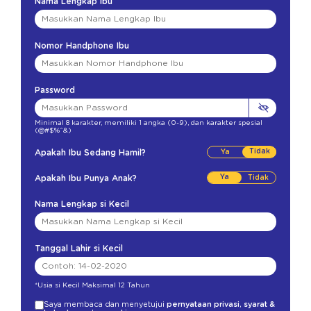
Nama Lengkap Ibu
Nomor Handphone Ibu
Password
Minimal 8 karakter
,
memiliki 1 angka (0-9)
,
dan karakter spesial
(@#$%^&)
Tidak
Apakah Ibu Sedang Hamil?
Ya
Apakah Ibu Punya Anak?
Nama Lengkap si Kecil
Tanggal Lahir si Kecil
*Usia si Kecil Maksimal 12 Tahun
Saya membaca dan menyetujui
pernyataan privasi
,
syarat &