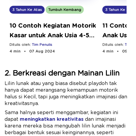
3 Tahun Ke Atas
3 Tahun Ke Atas
Tumbuh Kembang
11 Contoh 
10 Contoh Kegiatan Motorik
Anak Usia 
Kasar untuk Anak Usia 4-5
Manfaatny
Tahun
Ditulis oleh:
Tim Pe
Ditulis oleh:
Tim Penulis
4 min
09 Aug
4 min
07 Aug 2024
2. Berkreasi dengan Mainan Lilin
Lilin lunak atau yang biasa disebut playdoh tak
hanya dapat merangsang kemampuan motorik
halus si Kecil, tapi juga meningkatkan imajinasi dan
kreativitasnya.
Sama halnya seperti menggambar, kegiatan ini
dapat
meningkatkan kreativitas
dan imajinasi
karena mereka bisa mengubah lilin lunak menjadi
berbagai bentuk sesuai keinginannya, seperti