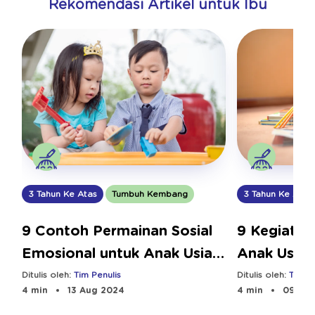
Rekomendasi Artikel untuk Ibu
3 Tahun Ke Atas
Tumbuh Kembang
3 Tahun Ke Atas
9 Contoh Permainan Sosial
9 Kegiatan
Emosional untuk Anak Usia
Anak Usia 
Dini
Manfaatny
Ditulis oleh:
Tim Penulis
Ditulis oleh:
Tim Pe
4 min
13 Aug 2024
4 min
09 Aug