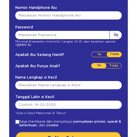
Nomor Handphone Ibu
Password
Minimal 8 karakter
,
memiliki 1 angka (0-9)
,
dan karakter spesial
(@#$%^&)
Tidak
Apakah Ibu Sedang Hamil?
Ya
Apakah Ibu Punya Anak?
Nama Lengkap si Kecil
Tanggal Lahir si Kecil
*Usia si Kecil Maksimal 12 Tahun
Saya membaca dan menyetujui
pernyataan privasi
,
syarat &
ketentuan
, dan
cookie
.