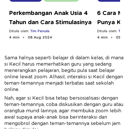
6 Cara Men
Perkembangan Anak Usia 4
Punya Kara
Tahun dan Cara Stimulasinya
Ditulis oleh:
Tim Pe
Ditulis oleh:
Tim Penulis
4 min
09 Aug
4 min
08 Aug 2024
Sama halnya seperti belajar di dalam kelas, di mana
si Kecil harus memerhatikan guru yang sedang
menerangkan pelajaran, begitu pula saat belajar
online lewat zoom. Alhasil, interaksi si Kecil dengan
teman-temannya menjadi terbatas saat sekolah
online.
Nah, agar si Kecil bisa tetap bersosialisasi dengan
teman-temannya, coba diskusikan dengan guru atau
orangtua murid lainnya, agar membuka zoom lebih
awal supaya anak-anak bisa berinteraksi dan
mengobrol dengan teman-temannya sebelum jam