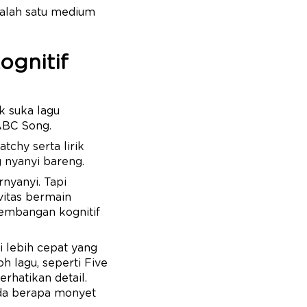
salah satu medium
ognitif
k suka lagu
ABC Song.
tchy serta lirik
 nyanyi bareng.
nyanyi. Tapi
vitas bermain
embangan kognitif
 lebih cepat yang
 lagu, seperti Five
hatikan detail.
 ada berapa monyet