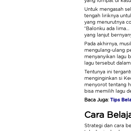
yang lompat di kasu
Untuk mengasah sebe
tengah liriknya un
yang menurutnya coc
“Balonku ada lima…
yang lanjut bernyany
Pada akhirnya, mus
mengulang-ulang pe
menyanyikan lagu b
lagu tersebut dalam
Tentunya ini tergant
menginginkan si Kec
menyorot tentang hu
bisa memilih lagu d
Baca Juga:
Tips Bel
Cara Bela
Strategi dan cara 