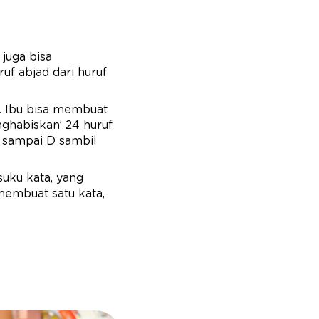
juga bisa
f abjad dari huruf
u. Ibu bisa membuat
nghabiskan’ 24 huruf
A sampai D sambil
suku kata, yang
 membuat satu kata,