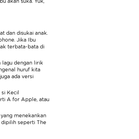
Ibu akan suka. Yuk,
t dan disukai anak.
hone. Jika Ibu
ak terbata-bata di
 lagu dengan lirik
genal huruf kita
juga ada versi
si Kecil
ti A for Apple, atau
gu yang menekankan
dipilih seperti The