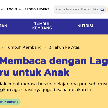
TOOLS
PROMO & EVENT
TUMBUH
TAN
NUTRISI
KEMBANG
Tumbuh Kembang
3 Tahun ke Atas
 Membaca dengan Lag
ru untuk Anak
idak cepat merasa bosan, belajar apa pun seharus
an agar hasilnya juga bisa ia rasakan le...
uh Kembang