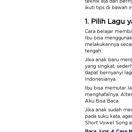
teknik eja dan berny
ikuti tips di bawah in
1. Pilih Lagu
Cara belajar membac
Ibu bisa menggunak
melakukannya secara
tengah.
Jika anak baru menge
yang singkat, sede
dapat bernyanyi lag
Indonesianya.
Ibu bisa memutar la
menghafalnya. Alter
Aku Bisa Baca.
Jika anak sudah men
pada suku kata, agar
Short Vowel Song a
Baca Juga:
4 Cara 