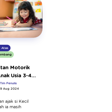
e Atas
embang
atan Motorik
nak Usia 3-4
dan Manfaatnya
:
Tim Penulis
9 Aug 2024
n ajak si Kecil
ah ia masih