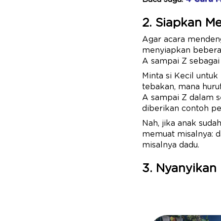
2. Siapkan M
Agar acara mendeng
menyiapkan beberap
A sampai Z sebagai
Minta si Kecil untu
tebakan, mana huruf
A sampai Z dalam se
diberikan contoh pe
Nah, jika anak suda
memuat misalnya: da,
misalnya dadu.
3. Nyanyikan