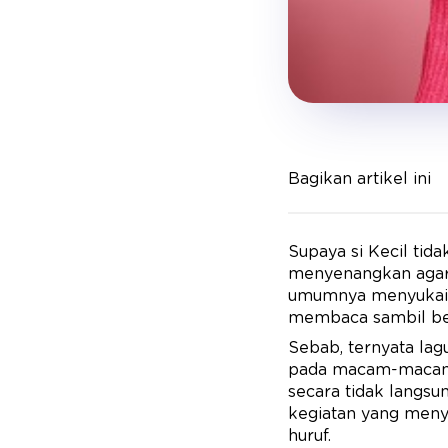
Bagikan artikel ini
Supaya si Kecil tid
menyenangkan agar h
umumnya menyukai ny
membaca sambil ber
Sebab, ternyata lag
pada macam-macam b
secara tidak langsu
kegiatan yang meny
huruf.