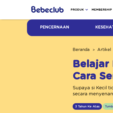
PRODUK
MEMBERSHIP
PENCERNAAN
KESEHA
Beranda
Artikel
Belajar
Cara Se
Supaya si Kecil t
secara menyenangk
3 Tahun Ke Atas
Tumb