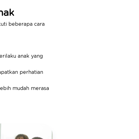
nak
kuti beberapa cara
erilaku anak yang
apatkan perhatian
 lebih mudah merasa