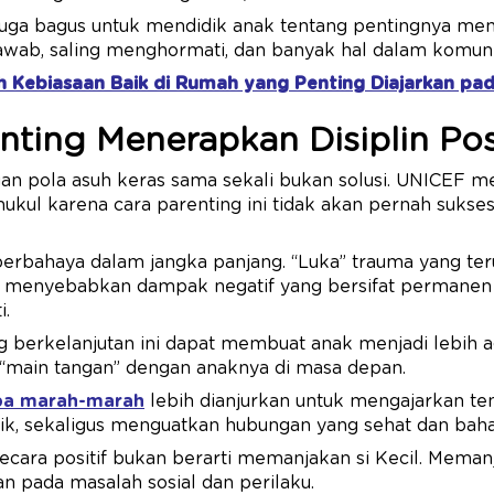
i juga bagus untuk mendidik anak tentang pentingnya 
awab, saling menghormati, dan banyak hal dalam komun
 Kebiasaan Baik di Rumah yang Penting Diajarkan pa
ting Menerapkan Disiplin Posi
n pola asuh keras sama sekali bukan solusi. UNICEF me
kul karena cara parenting ini tidak akan pernah sukse
berbahaya dalam jangka panjang. “Luka” trauma yang te
t menyebabkan dampak negatif yang bersifat permanen 
i.
 berkelanjutan ini dapat membuat anak menjadi lebih a
 “main tangan” dengan anaknya di masa depan.
npa marah-marah
lebih dianjurkan untuk mengajarkan te
aik, sekaligus menguatkan hubungan yang sehat dan bah
ecara positif bukan berarti memanjakan si Kecil. Meman
 pada masalah sosial dan perilaku.