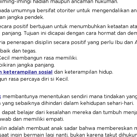
diiming-imingi hadiah maupun ancaman hukuman.
 pada umumnya bersifat otoriter untuk mengendalikan a
an jangka pendek.
ecara positif bertujuan untuk menumbuhkan ketaatan atas i
a panjang. Tujuan ini dicapai dengan cara hormat dan de
ia penerapan disiplin secara positif yang perlu Ibu dan 
baik dan tegas.
Kecil membangun rasa memiliki.
pikiran jangka panjang.
 keterampilan sosial
dan keterampilan hidup.
 rasa percaya diri si Kecil.
k
membantunya menentukan sendiri mana tindakan yang 
 yang sebaiknya dihindari dalam kehidupan sehari-hari.
a dapat belajar dari kesalahan mereka dan tumbuh menj
awab dan memiliki empati.
siplin adalah membuat anak sadar bahwa membereskan 
t ingin bermain lagi nanti, bukan karena takut dihuku