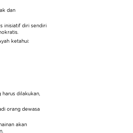
nak dan
nisiatif diri sendiri
mokratis.
Ayah ketahui:
harus dilakukan,
adi orang dewasa
mainan akan
m.