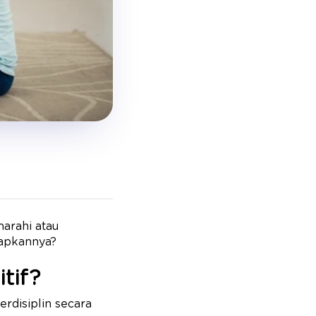
marahi atau
rapkannya?
tif?
rdisiplin secara