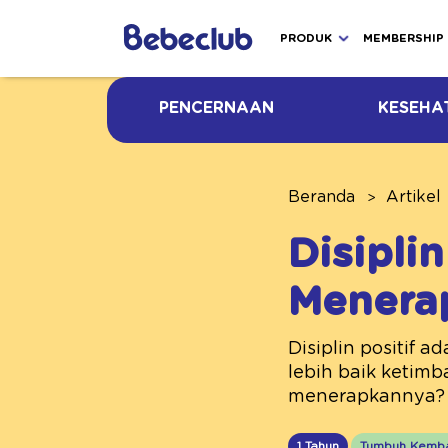
PRODUK
MEMBERSHIP
PENCERNAAN
KESEHA
Beranda
Artikel
Disiplin
Menera
Disiplin positif 
lebih baik ketim
menerapkannya?
1 Tahun
Tumbuh Kemb