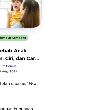
Tumbuh Kembang
yebab Anak
, Ciri, dan Cara
gahnya
:
Tim Penulis
5 Aug 2024
lah dipakai, “
Wah,
bangun hubungan