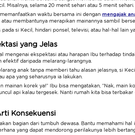
cil. Misalnya, selama 20 menit sehari atau 5 menit sehari.
t memanfaatkan waktu bersama ini dengan
mengajak an
, atau membantunya merapikan mainannya sambil berse
 pada si Kecil, hindari ponsel, televisi, atau hal-hal lai
ktasi yang Jelas
l mengenai ekspektasi atau harapan Ibu terhadap tindak
ih efektif daripada melarang-larangnya.
elarang anak tanpa memberi tahu alasan jelasnya, si Kec
u apa yang seharusnya ia lakukan.
an mainan korek ya!” Ibu bisa mengatakan, “Nak, main k
ncul api kalau tergesek. Nanti rumah kita bisa terbakar 
Arti Konsekuensi
kan bagian dari tumbuh dewasa. Bantu memahami hal i
erhana yang dapat mendorong perilakunya lebih bertan