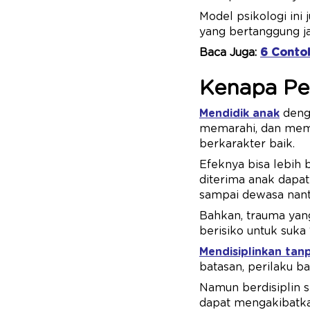
Model psikologi in
yang bertanggung j
Baca Juga:
6 Contoh
Kenapa Pen
Mendidik anak
denga
memarahi, dan memu
berkarakter baik.
Efeknya bisa lebih 
diterima anak dapa
sampai dewasa nant
Bahkan, trauma yang
berisiko untuk suka
Mendisiplinkan ta
batasan, perilaku b
Namun berdisiplin s
dapat mengakibatkan