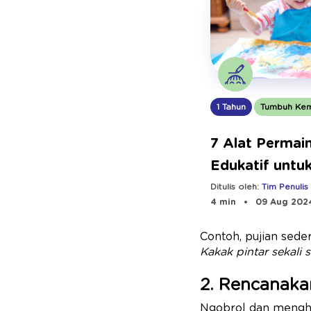
1 Tahun
Tumbuh Ke
7 Alat Permai
Edukatif untu
dan Cara Mem
Ditulis oleh:
Tim Penulis
4 min
09 Aug 202
Contoh, pujian sede
Kakak pintar sekali
2. Rencanaka
Ngobrol dan mengh