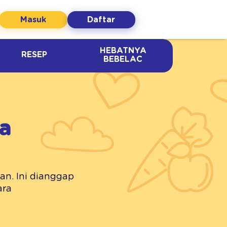
Masuk
Daftar
HEBATNYA
RESEP
BEBELAC
ra
an. Ini dianggap
ara