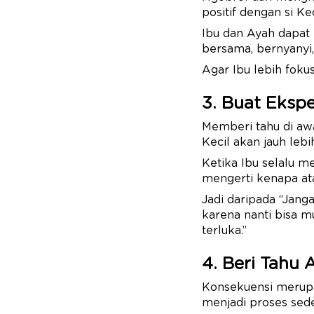
positif dengan si Ke
Ibu dan Ayah dapa
bersama, bernyanyi
Agar Ibu lebih fokus
3. Buat Ekspe
Memberi tahu di awa
Kecil akan jauh leb
Ketika Ibu selalu m
mengerti kenapa ata
Jadi daripada “Jang
karena nanti bisa mu
terluka.”
4. Beri Tahu 
Konsekuensi merupa
menjadi proses sed