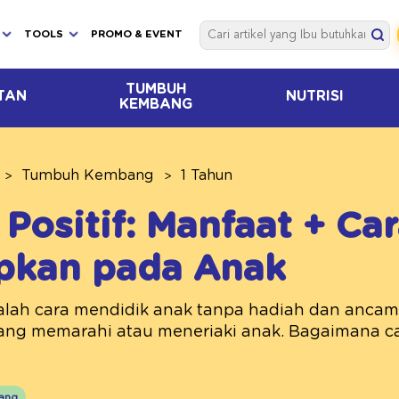
TOOLS
PROMO & EVENT
TUMBUH
TAN
NUTRISI
KEMBANG
Tumbuh Kembang
1 Tahun
 Positif: Manfaat + Ca
pkan pada Anak
adalah cara mendidik anak tanpa hadiah dan ancam
bang memarahi atau meneriaki anak. Bagaimana c
ang