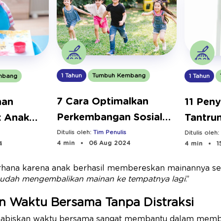
1 Tahun
Tumbuh Kembang
mbang
1 Tahun
7 Cara Optimalkan
nan
11 Pen
Perkembangan Sosial
k Anak
Tantrum
Emosional Anak Usia
buatnya
Mence
Ditulis oleh:
Tim Penulis
Ditulis oleh
4 min
06 Aug 2024
4
4 min
1
Dini
rhana karena anak berhasil membereskan mainannya sete
 sudah mengembalikan mainan ke tempatnya lagi
.”
n Waktu Bersama Tanpa Distraksi
abiskan waktu bersama sangat membantu dalam mem