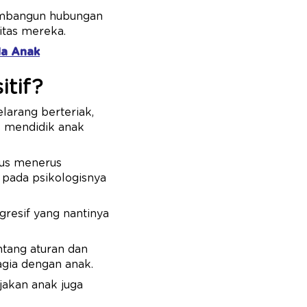
membangun hubungan
itas mereka.
da Anak
tif?
larang berteriak,
s mendidik anak
rus menerus
pada psikologisnya
gresif yang nantinya
ntang aturan dan
agia dengan anak.
jakan anak juga