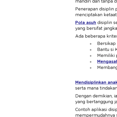
mandiri dan tanpa 
Penerapan disiplin
menciptakan ketaat
Pola asuh
disiplin s
yang bersifat jangk
Ada beberapa kriter
Bersikap 
Bantu si 
Memiliki 
Mengasah
Membangun
Mendisiplinkan ana
serta mana tindakan
Dengan demikian, i
yang bertanggung j
Contoh aplikasi di
mempermudahnya saa