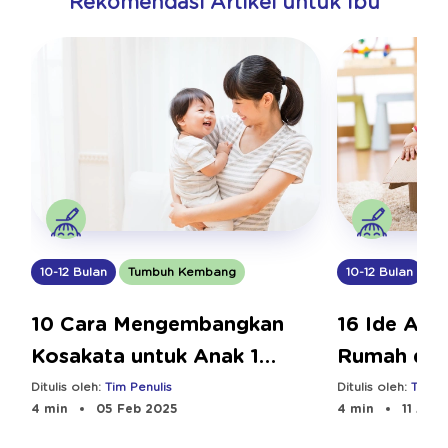
Rekomendasi Artikel untuk Ibu
10-12 Bulan
Tumbuh Kembang
10-12 Bulan
T
10 Cara Mengembangkan
16 Ide Akti
Kosakata untuk Anak 1
Rumah den
Tahun
Terbatas
Ditulis oleh:
Tim Penulis
Ditulis oleh:
Tim Pe
4 min
05 Feb 2025
4 min
11 Aug