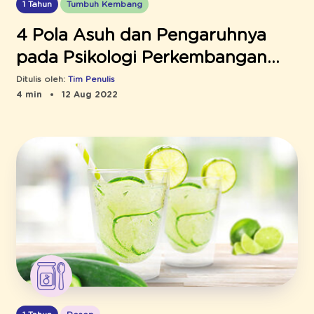
1 Tahun
Tumbuh Kembang
4 Pola Asuh dan Pengaruhnya
pada Psikologi Perkembangan
Anak Usia 1-3, Mana yang
Ditulis oleh:
Tim Penulis
4 min
12 Aug 2022
Terbaik?