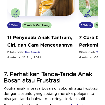
1 Tahun
Tumbu
1 Tahun
Tumbuh Kembang
7 Cara Opt
11 Penyebab Anak Tantrum,
Perkemban
Ciri, dan Cara Mencegahnya
Emosional 
Ditulis oleh:
Tim Pe
Ditulis oleh:
Tim Penulis
4 min
06 Aug
4 min
15 Aug 2024
7. Perhatikan Tanda-Tanda Anak
Bosan atau Frustrasi
Ketika anak merasa bosan di sekolah atau frustrasi
dengan sesuatu yang sedang mereka pelajari, itu
bisa jadi tanda bahwa materinya terlalu sulit.