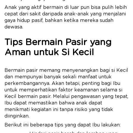
Anak yang aktif bermain di luar pun bisa pulih lebih
cepat dari sakit daripada anak-anak yang menjalani
gaya hidup pasif, bahkan ketika mereka sudah
dewasa.
Tips Bermain Pasir yang
Aman untuk Si Kecil
Bermain pasir memang menyenangkan bagi si Kecil
dan mempunyai banyak sekali manfaat untuk
perkembangannya. Akan tetapi, penting bagi Ibu
untuk memperhatikan faktor keamanan selama si
Kecil bermain pasir. Melalui pengawasan yang tepat,
Ibu dapat memastikan bahwa anak dapat
menikmati kegiatan ini tanpa risiko yang tidak
diinginkan.
Berikut ini beberapa tips yang dapat Ibu lakukan: