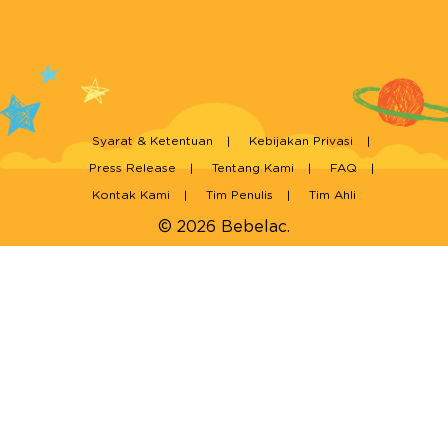
Syarat & Ketentuan
Kebijakan Privasi
Press Release
Tentang Kami
FAQ
Kontak Kami
Tim Penulis
Tim Ahli
© 2026 Bebelac.