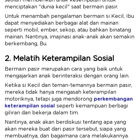
seolah memberikan anak kesempatan untuk
menciptakan "dunia kecil" saat bermain pasir.
Untuk menambah pengalaman bermain si Kecil, Ibu
dapat menyediakan berbagai alat dan mainan
seperti mobil, ember, sekop, atau bahkan binatang
mainan. Nantinya, imajinasi anak-anak akan semakin
berkembang, Bu.
2. Melatih Keterampilan Sosial
Bermain pasir merupakan cara yang baik untuk
mengajarkan anak berinteraksi dengan orang lain.
Ketika si Kecil dan teman-temannya bermain pasir,
mereka tidak hanya mengasah keterampilan
motoriknya, tetapi juga mendorong
perkembangan
keterampilan sosial
seperti kemampuan berbagi
giliran dan bekerja dalam tim.
Nantinya, anak akan berdiskusi tentang apa yang
akan mereka buat dari pasir tersebut, siapa yang
membuatnya, dan bagaimana cara melakukannya.