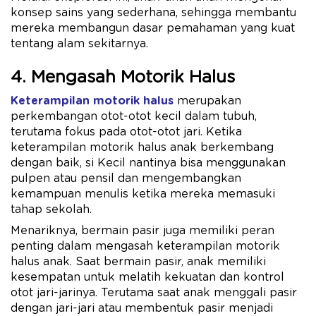
konsep sains yang sederhana, sehingga membantu
mereka membangun dasar pemahaman yang kuat
tentang alam sekitarnya.
4. Mengasah Motorik Halus
Keterampilan motorik halus
merupakan
perkembangan otot-otot kecil dalam tubuh,
terutama fokus pada otot-otot jari. Ketika
keterampilan motorik halus anak berkembang
dengan baik, si Kecil nantinya bisa menggunakan
pulpen atau pensil dan mengembangkan
kemampuan menulis ketika mereka memasuki
tahap sekolah.
Menariknya, bermain pasir juga memiliki peran
penting dalam mengasah keterampilan motorik
halus anak. Saat bermain pasir, anak memiliki
kesempatan untuk melatih kekuatan dan kontrol
otot jari-jarinya. Terutama saat anak menggali pasir
dengan jari-jari atau membentuk pasir menjadi