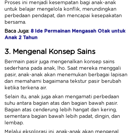
Proses ini menjadi kesempatan bagi anak-anak
untuk belajar mengelola konflik, merundingkan
perbedaan pendapat, dan mencapai kesepakatan
bersama.
Baca Juga:
8 Ide Permainan Mengasah Otak untuk
Anak 2 Tahun
3. Mengenal Konsep Sains
Bermain pasir juga mengenalkan konsep sains
sederhana pada anak, lho. Saat mereka menggali
pasir, anak-anak akan menemukan berbagai lapisan
dan memahami bagaimana tekstur pasir berubah
ketika terkena air.
Selain itu, anak juga akan mengamati perbedaan
suhu antara bagian atas dan bagian bawah pasir.
Bagian atas cenderung lebih hangat dan kering,
sementara bagian bawah lebih padat, dingin, dan
lembap.
Melalui eksplorasi ini, anak-anak akan mengenal