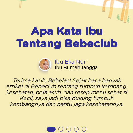
Apa Kata Ibu
Tentang
Bebeclub
Ibu Eka Nur
Ibu Rumah tangga
Terima kasih, Bebelac! Sejak baca banyak
artikel di Bebeclub tentang tumbuh kembang,
kesehatan, pola asuh, dan resep menu sehat si
Kecil, saya jadi bisa dukung tumbuh
kembangnya dan bantu jaga kesehatannya.