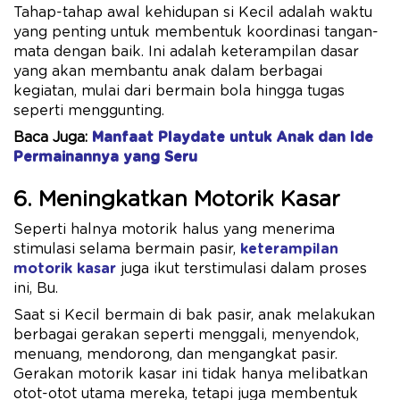
Tahap-tahap awal kehidupan si Kecil adalah waktu
yang penting untuk membentuk koordinasi tangan-
mata dengan baik. Ini adalah keterampilan dasar
yang akan membantu anak dalam berbagai
kegiatan, mulai dari bermain bola hingga tugas
seperti menggunting.
Baca Juga:
Manfaat Playdate untuk Anak dan Ide
Permainannya yang Seru
6. Meningkatkan Motorik Kasar
Seperti halnya motorik halus yang menerima
stimulasi selama bermain pasir,
keterampilan
motorik kasar
juga ikut terstimulasi dalam proses
ini, Bu.
Saat si Kecil bermain di bak pasir, anak melakukan
berbagai gerakan seperti menggali, menyendok,
menuang, mendorong, dan mengangkat pasir.
Gerakan motorik kasar ini tidak hanya melibatkan
otot-otot utama mereka, tetapi juga membentuk