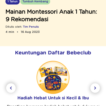
1 Tahun
Tumbuh Kembang
Mainan Montessori Anak 1 Tahun:
9 Rekomendasi
Ditulis oleh:
Tim Penulis
4 min
16 Aug 2023
Keuntungan Daftar Bebeclub
Hadiah Hebat Untuk si Kecil & Ibu