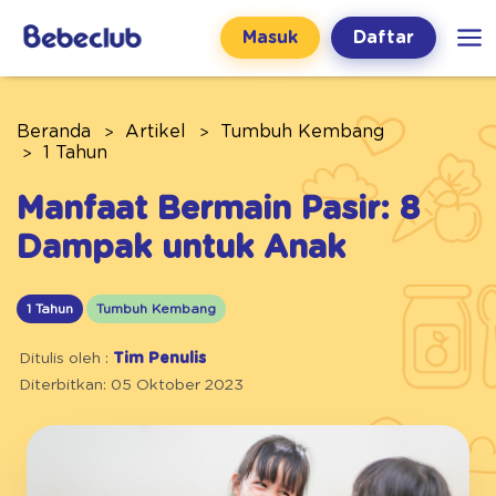
Masuk
Daftar
Beranda
Artikel
Tumbuh Kembang
1 Tahun
Manfaat Bermain Pasir: 8
Dampak untuk Anak
1 Tahun
Tumbuh Kembang
Ditulis oleh :
Tim Penulis
Diterbitkan: 05 Oktober 2023