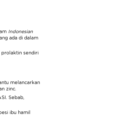
alam
Indonesian
yang ada di dalam
rolaktin sendiri
antu melancarkan
an zinc.
SI. Sebab,
esi ibu hamil