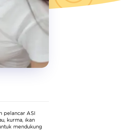
n pelancar ASI
au, kurma, ikan
g untuk mendukung