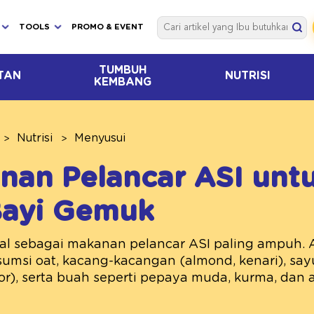
TOOLS
PROMO & EVENT
TUMBUH
TAN
NUTRISI
KEMBANG
Nutrisi
Menyusui
nan Pelancar ASI unt
Bayi Gemuk
al sebagai makanan pelancar ASI paling ampuh. A
sumsi oat, kacang-kacangan (almond, kenari), say
r), serta buah seperti pepaya muda, kurma, dan a