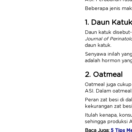
Beberapa jenis maka
1. Daun Katu
Daun katuk disebut
Journal of Perinato
daun katuk.
Senyawa inilah yan
adalah hormon yang
2. Oatmeal
Oatmeal juga cukup
ASI. Dalam oatmeal, 
Peran zat besi di 
kekurangan zat bes
Itulah kenapa, kon
sehingga produksi AS
Baca Juga:
5 Tips M