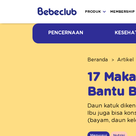
PRODUK
MEMBERSHIP
PENCERNAAN
KESEHA
Beranda
Artikel
17 Maka
Bantu 
Daun katuk diken
Ibu juga bisa kon
(bayam, daun kelo
Menyusui
Nutrisi