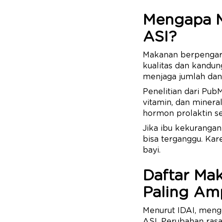
Mengapa M
ASI?
Makanan berpengaru
kualitas dan kandu
menjaga jumlah dan 
Penelitian dari Pub
vitamin, dan miner
hormon prolaktin se
Jika ibu kekurangan
bisa terganggu. Ka
bayi.
Daftar Ma
Paling Am
Menurut IDAI, meng
ASI. Perubahan ras