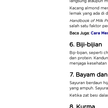
langsung ataupun m
Kacang almond meng
lemak yang ada di 
Handbook of Milk Pr
salah satu faktor p
Baca Juga:
Cara Men
6. Biji-bijian
Biji-bijian, seperti 
dan protein. Kandun
menjaga kesehatan 
7. Bayam dan
Sayuran berdaun hij
yang ampuh. Sayuran
Ketika zat besi dala
8. Kurma