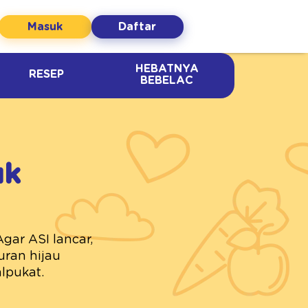
Masuk
Daftar
HEBATNYA
RESEP
BEBELAC
uk
gar ASI lancar,
uran hijau
lpukat.