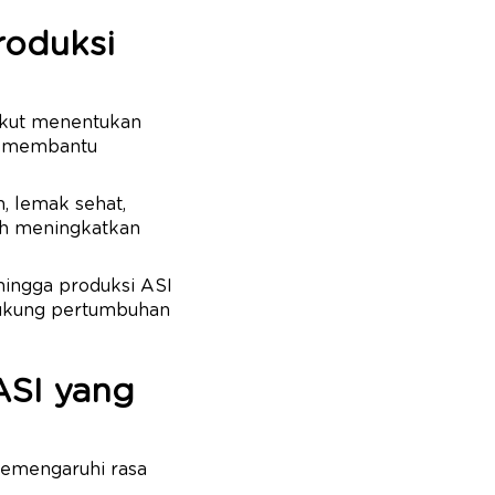
oduksi
ikut menentukan
at membantu
, lemak sehat,
uh meningkatkan
ehingga produksi ASI
ndukung pertumbuhan
ASI yang
memengaruhi rasa