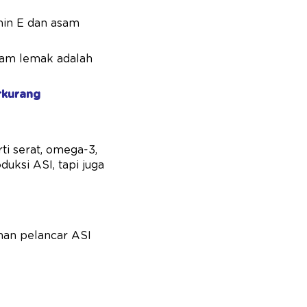
min E dan asam
sam lemak adalah
rkurang
rti serat, omega-3,
uksi ASI, tapi juga
anan pelancar ASI