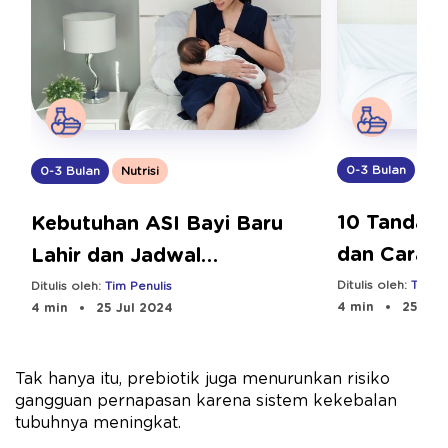
0-3 Bulan
Nut
0-3 Bulan
Nutrisi
10 Tanda B
Kebutuhan ASI Bayi Baru
dan Cara 
Lahir dan Jadwal
Menyusuinya
Ditulis oleh:
Tim Pe
Ditulis oleh:
Tim Penulis
4 min
25 Jul
4 min
25 Jul 2024
Tak hanya itu, prebiotik juga menurunkan risiko
gangguan pernapasan karena sistem kekebalan
tubuhnya meningkat.