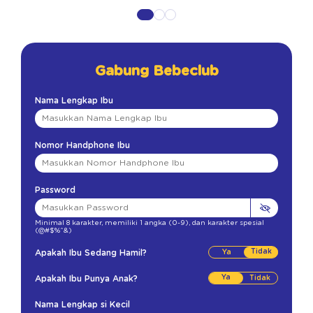
Gabung Bebeclub
Nama Lengkap Ibu
Nomor Handphone Ibu
Password
Minimal 8 karakter
,
memiliki 1 angka (0-9)
,
dan karakter spesial
(@#$%^&)
Tidak
Apakah Ibu Sedang Hamil?
Ya
Apakah Ibu Punya Anak?
Nama Lengkap si Kecil