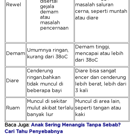
disertai
Rewel
masalah saluran
gejala
cerna, seperti muntah
demam
atau
atau diare
masalah
pencernaan
Demam tinggi,
Umumnya ringan,
Demam
mencapai atau lebih
kurang dari 38oC
dari 38oC
Cenderung
Diare bisa sangat
ringan,bahkan
encer dan cenderung
Diare
tidak muncul di
lebih berat, lebih dari
beberapa bayi
3 kali
Muncul di sekitar
Muncul di area lain,
Ruam
mulut akibat terlalu
seperti tangan atau
banyak liur
kaki
Baca Juga:
Anak Sering Menangis Tanpa Sebab?
Cari Tahu Penyebabnya