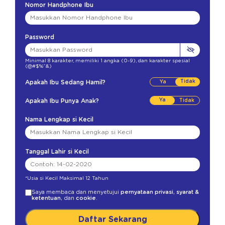
Nomor Handphone Ibu
Password
Minimal 8 karakter
,
memiliki 1 angka (0-9)
,
dan karakter spesial
(@#$%^&)
Tidak
Apakah Ibu Sedang Hamil?
Ya
Apakah Ibu Punya Anak?
Nama Lengkap si Kecil
Tanggal Lahir si Kecil
*Usia si Kecil Maksimal 12 Tahun
Saya membaca dan menyetujui
pernyataan privasi
,
syarat &
ketentuan
, dan
cookie
.
Daftar Sekarang