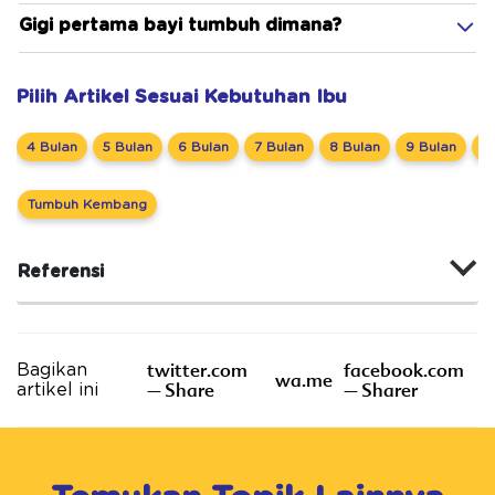
Gigi pertama bayi tumbuh dimana?
Pilih Artikel Sesuai Kebutuhan Ibu
4 Bulan
5 Bulan
6 Bulan
7 Bulan
8 Bulan
9 Bulan
1
Tumbuh Kembang
Referensi
twitter.com
facebook.com
Bagikan
wa.me
– Share
– Sharer
artikel ini