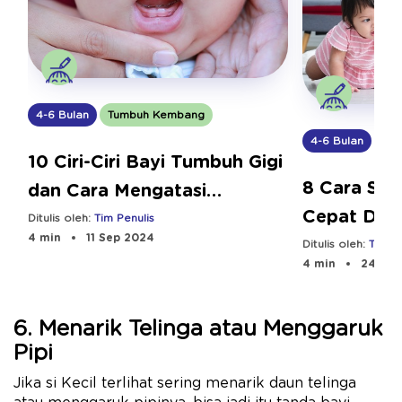
4-6 Bulan
Tumbuh Kembang
4-6 Bulan
Tu
10 Ciri-Ciri Bayi Tumbuh Gigi
8 Cara Stim
dan Cara Mengatasi
Cepat Dud
Sakitnya
Ditulis oleh:
Tim Penulis
4 min
11 Sep 2024
Ditulis oleh:
Tim Pe
4 min
24 Jul
6. Menarik Telinga atau Menggaruk
Pipi
Jika si Kecil terlihat sering menarik daun telinga