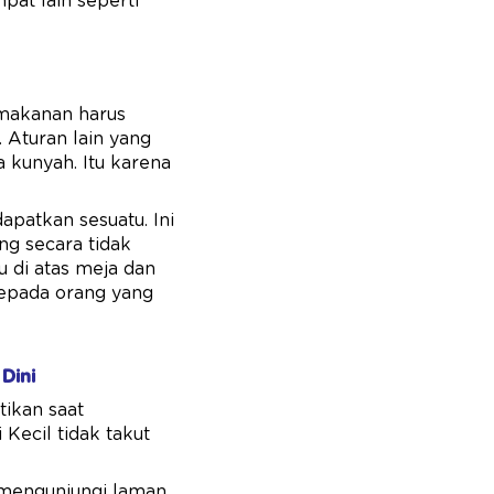
pat lain seperti
h makanan harus
 Aturan lain yang
a kunyah. Itu karena
apatkan sesuatu. Ini
 secara tidak
u di atas meja dan
kepada orang yang
Dini
tikan saat
Kecil tidak takut
a mengunjungi laman