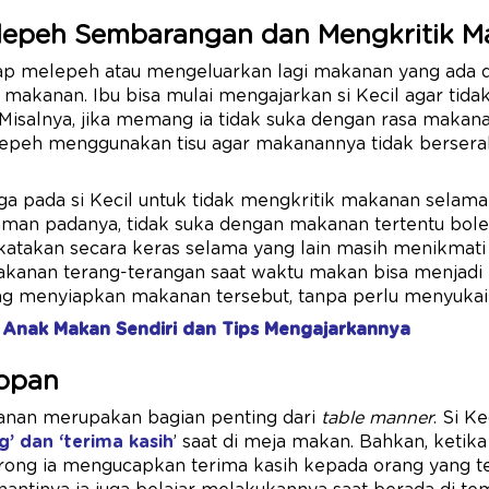
lepeh Sembarangan dan Mengkritik 
p melepeh atau mengeluarkan lagi makanan yang ada di
 makanan. Ibu bisa mulai mengajarkan si Kecil agar tid
salnya, jika memang ia tidak suka dengan rasa makanan
epeh menggunakan tisu agar makanannya tidak berserak
 juga pada si Kecil untuk tidak mengkritik makanan selam
man padanya, tidak suka dengan makanan tertentu boleh
dikatakan secara keras selama yang lain masih menikmati
akanan terang-terangan saat waktu makan bisa menjadi
ang menyiapkan makanan tersebut, tanpa perlu menyukai
Anak Makan Sendiri dan Tips Mengajarkannya​
Sopan
anan merupakan bagian penting dari
table manner
. Si K
’ dan ‘terima kasih
’ saat di meja makan. Bahkan, ketika
rong ia mengucapkan terima kasih kepada orang yang 