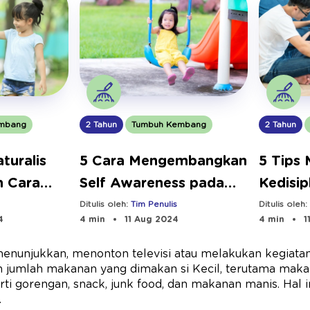
mbang
2 Tahun
Tumbuh Kembang
2 Tahun
turalis
5 Cara Mengembangkan
5 Tips
n Cara
Self Awareness pada
Kedisip
annya
Anak
Kecil
Ditulis oleh:
Tim Penulis
Ditulis oleh
4
4 min
11 Aug 2024
4 min
1
enunjukkan, menonton televisi atau melakukan kegiatan
 jumlah makanan yang dimakan si Kecil, terutama maka
rti gorengan, snack, junk food, dan makanan manis. Hal in
.