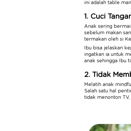
ini adalah table man
1. Cuci Tang
Anak sering bermain
sebelum makan sang
termakan oleh si Kec
Ibu bisa jelaskan k
ingatkan ia untuk m
anak sehingga Ibu t
2. Tidak Mem
Melatih anak mindfu
Salah satu hal pent
tidak menonton TV,