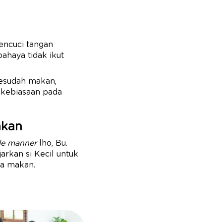
encuci tangan
haya tidak ikut
sesudah makan,
k kebiasaan pada
akan
le manner
lho, Bu.
arkan si Kecil untuk
ma makan.