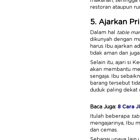
makanan, sehingga n
restoran ataupun ru
5. Ajarkan Pr
Dalam hal
table ma
dikunyah dengan mul
harus Ibu ajarkan ad
tidak aman dan juga
Selain itu, ajari si
akan membantu men
sengaja. Ibu sebaik
barang tersebut ti
duduk paling dekat
Baca Juga:
8 Cara J
Itulah beberapa
tab
mengajarinya, Ibu 
dan cemas.
Sebagai upaya lain 