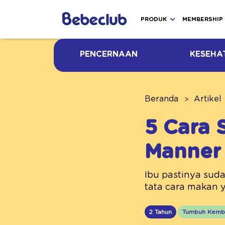
PRODUK
MEMBERSHIP
PENCERNAAN
KESEHA
Beranda
Artikel
5 Cara 
Manner 
Ibu pastinya suda
tata cara makan 
2 Tahun
Tumbuh Kemb