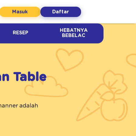
Masuk
Daftar
HEBATNYA
RESEP
BEBELAC
n Table
 manner adalah