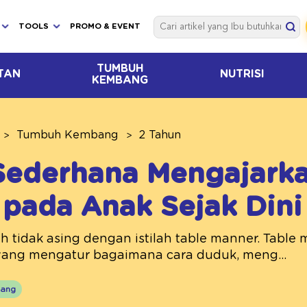
TOOLS
PROMO & EVENT
TUMBUH
TAN
NUTRISI
KEMBANG
Tumbuh Kembang
2 Tahun
Sederhana Mengajarka
pada Anak Sejak Dini
h tidak asing dengan istilah table manner. Table
yang mengatur bagaimana cara duduk, meng...
ang