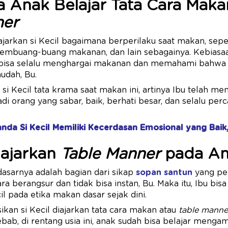
 Anak Belajar Tata Cara Maka
ner
arkan si Kecil bagaimana berperilaku saat makan, sepe
membuang-buang makanan, dan lain sebagainya. Kebiasaan
a bisa selalu menghargai makanan dan memahami bahwa
udah, Bu.
si Kecil tata krama saat makan ini, artinya Ibu telah me
i orang yang sabar, baik, berhati besar, dan selalu perc
nda Si Kecil Memiliki Kecerdasan Emosional yang Baik
ajarkan
Table Manner
pada An
asarnya adalah bagian dari sikap
sopan santun
yang pe
ra berangsur dan tidak bisa instan, Bu. Maka itu, Ibu bis
l pada etika makan dasar sejak dini.
an si Kecil diajarkan tata cara makan atau
table manne
ebab, di rentang usia ini, anak sudah bisa belajar mengama