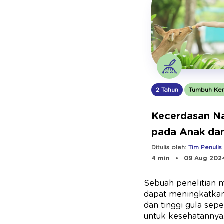
2 Tahun
Tumbuh Ke
Kecerdasan Na
pada Anak da
Mengoptimalk
Ditulis oleh:
Tim Penulis
4 min
09 Aug 202
Sebuah penelitian m
dapat meningkatkan
dan tinggi gula sepe
untuk kesehatannya