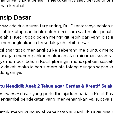
antinya ia juga belajar melakukannya saat berada di tem
mah kerabat.
insip Dasar
nner
, ada dua aturan terpenting, Bu. Di antaranya adala
ut tertutup dan tidak boleh berbicara saat mulut penuh.
alah si Kecil tidak boleh menggigit lebih dari yang bisa i
 memungkinkan ia tersedak jauh lebih besar.
 Kecil agar tidak menjangkau ke seberang meja untuk mend
cegah menumpahkan makanan atau minuman seseorang
nya memberi tahu si Kecil, jika ingin mendapatkan sesuat
dak dekat, maka ia harus meminta tolong dengan sopan 
 dengannya.
itu Mendidik Anak 2 Tahun agar Cerdas & Kreatif Sejak 
le manner
dasar yang perlu Ibu ajarkan pada si Kecil. Pas
mengambil pendekatan yang menyenangkan ya, supaya si 
untuk mendukung awal kehebatan si Kecil, Ibu juga bis