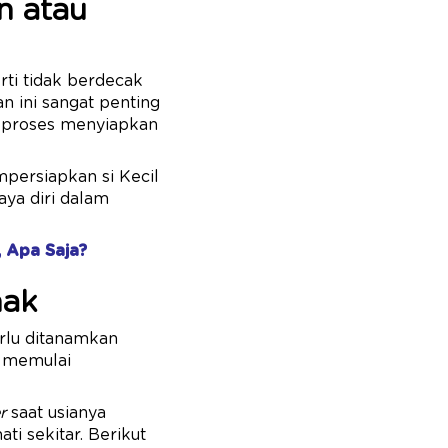
n atau
rti tidak berdecak
 ini sangat penting
 proses menyiapkan
mpersiapkan si Kecil
aya diri dalam
, Apa Saja?
ak
rlu ditanamkan
a memulai
r
saat usianya
ti sekitar. Berikut