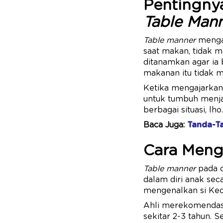
Pentingnya
Table Man
Table manner
mengaj
saat makan, tidak 
ditanamkan agar i
makanan itu tidak m
Ketika mengajarkan 
untuk tumbuh menjad
berbagai situasi, lho.
Baca Juga:
Tanda-Ta
Cara Meng
Table manner
pada d
dalam diri anak seca
mengenalkan si Keci
Ahli merekomendasik
sekitar 2-3 tahun. S