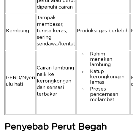
perut atau perut
dipenuhi cairan
Tampak
membesar,
Kembung
terasa keras,
Produksi gas berlebih
sering
sendawa/kentut
Rahim
menekan
lambung
Cairan lambung
Katup
naik ke
kerongkongan
GERD/Nyeri
kerongkongan
lemas
ulu hati
dan sensasi
Proses
terbakar
pencernaan
melambat
Penyebab Perut Begah