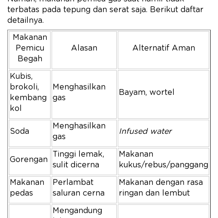
terbatas pada tepung dan serat saja. Berikut daftar
detailnya.
Makanan
Pemicu
Alasan
Alternatif Aman
Begah
Kubis,
brokoli,
Menghasilkan
Bayam, wortel
kembang
gas
kol
Menghasilkan
Soda
Infused water
gas
Tinggi lemak,
Makanan
Gorengan
sulit dicerna
kukus/rebus/panggang
Makanan
Perlambat
Makanan dengan rasa
pedas
saluran cerna
ringan dan lembut
Mengandung