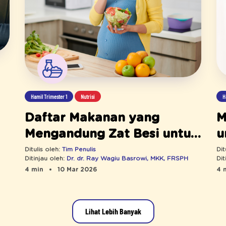
Hamil Trimester 1
Nutrisi
H
Daftar Makanan yang
M
Mengandung Zat Besi untuk
u
Ibu Hamil untuk Cegah
A
Ditulis oleh:
Tim Penulis
Dit
Ditinjau oleh:
Dr. dr. Ray Wagiu Basrowi, MKK, FRSPH
Dit
Anemia
4 min
10 Mar 2026
4 
Lihat Lebih Banyak