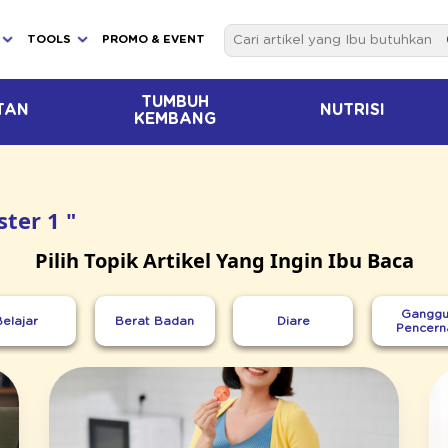
TOOLS
PROMO & EVENT
TUMBUH
TAN
NUTRISI
KEMBANG
ter 1 "
Pilih Topik Artikel Yang Ingin Ibu Baca
Ganggu
Belajar
Berat Badan
Diare
Pencern