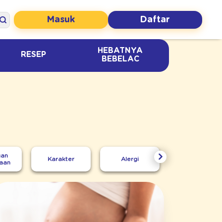
Masuk
Daftar
HEBATNYA
RESEP
BEBELAC
an
Karakter
Alergi
Kecerdasan
aan