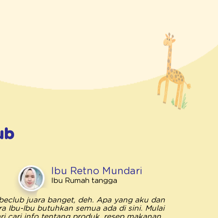
ub
Ibu Retno Mundari
Ibu Rumah tangga
beclub juara banget, deh. Apa yang aku dan
Bebeclub 
ra Ibu-Ibu butuhkan semua ada di sini. Mulai
penting unt
ri cari info tentang produk, resep makanan,
saya me