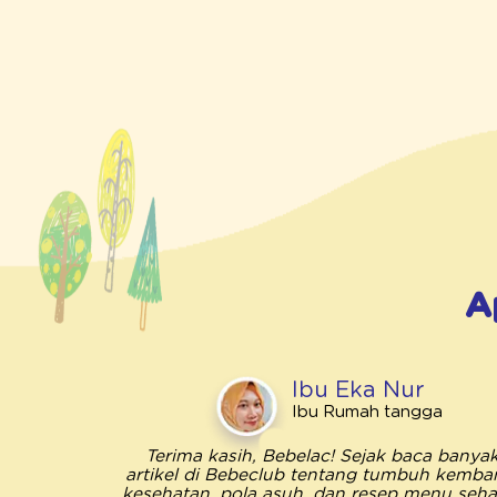
A
Ibu Eka Nur
Ibu Rumah tangga
Terima kasih, Bebelac! Sejak baca banya
artikel di Bebeclub tentang tumbuh kemba
kesehatan, pola asuh, dan resep menu sehat