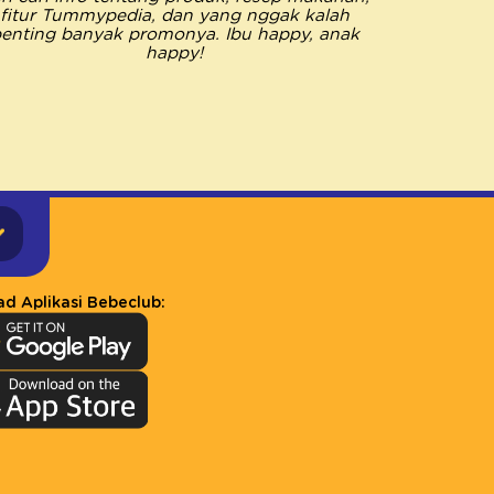
fitur Tummypedia, dan yang nggak kalah
semua k
enting banyak promonya. Ibu happy, anak
Pastinya 
happy!
happy jad
d Aplikasi Bebeclub: