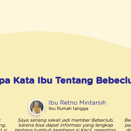
pa Kata Ibu Tentang
Bebecl
Ibu Retno Mintarsih
Ibu Rumah tangga
k
Saya senang sekali jadi member Bebeclub,
Be
ng,
karena bisa dapat informasi yang lengkap
pa
 si
tentang tumbuh kembang si Kecil, parenting,
da