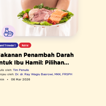
amil Trimester 1
Nutrisi
akanan Penambah Darah
ntuk Ibu Hamil: Pilihan
man
ulis oleh:
Tim Penulis
injau oleh:
Dr. dr. Ray Wagiu Basrowi, MKK, FRSPH
min
06 Mar 2026