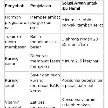
Solusi Aman untuk
Penyebab
Penjelasan
Ibu Hamil
Hormon
Memperlambat
Minum air lebih
progesteron
pergerakan
banyak, tambah serat
naik
usus
Tekanan
Rahim
Olahraga ringan 20-
rahim
menekan usus
30 menit/hari
membesar
besar
Dehidrasi
Kurang
membuat feses
Minum 2-3 liter/hari
cairan
mengeras
Sayur dan buah
Kurang
kurang
Konsumsi pepaya, pir,
serat
membuat BAB
alpukat, oatmeal
keras
Konsumsi vitamin
Vitamin
Zat besi
setelah makan,
prenatal
mengeraskan