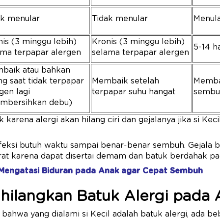
ak menular
Tidak menular
Menul
is (3 minggu lebih)
Kronis (3 minggu lebih)
5-14 h
ama terpapar alergen
selama terpapar alergen
baik atau bahkan
ng saat tidak terpapar
Membaik setelah
Membai
gen lagi
terpapar suhu hangat
sembu
mbersihkan debu)
 karena alergi akan hilang ciri dan gejalanya jika si Keci
eksi butuh waktu sampai benar-benar sembuh. Gejala ba
rat karena dapat disertai demam dan batuk berdahak pa
 Mengatasi Biduran pada Anak agar Cepat Sembuh
hilangkan Batuk Alergi pada
n bahwa yang dialami si Kecil adalah batuk alergi, ada b