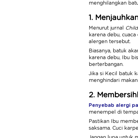
menghilangkan batuk
1. Menjauhka
Menurut jurnal
Chil
karena debu, cuaca 
alergen tersebut.
Biasanya, batuk akan
karena debu, Ibu b
berterbangan.
Jika si Kecil batuk
menghindari makana
2. Membersih
Penyebab alergi p
menempel di tempat 
Pastikan Ibu membe
saksama. Cuci karpe
Jangan lupa untuk me