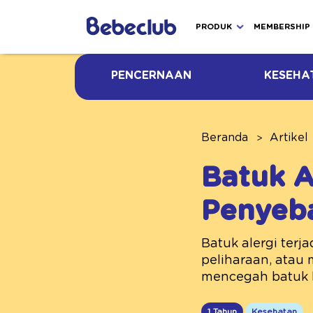
PRODUK
MEMBERSHIP
PENCERNAAN
KESEHA
Beranda
Artikel
Batuk A
Penyeba
Batuk alergi terj
peliharaan, atau 
mencegah batuk 
1 Tahun
Kesehatan