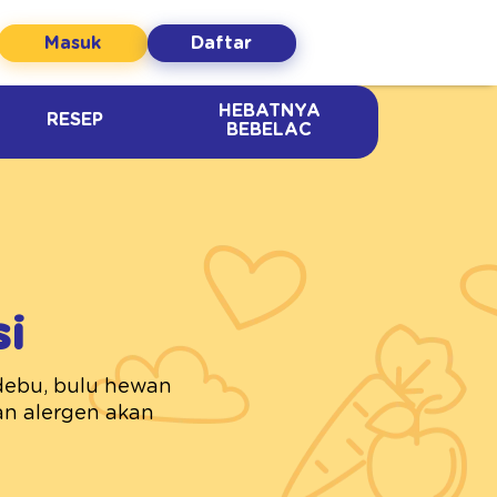
Masuk
Daftar
HEBATNYA
RESEP
BEBELAC
si
i debu, bulu hewan
an alergen akan