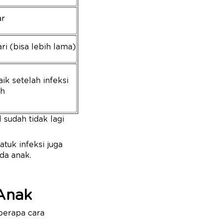
ar
ari (bisa lebih lama)
k setelah infeksi
h
l sudah tidak lagi
tuk infeksi juga
da anak.
 Anak
eberapa cara