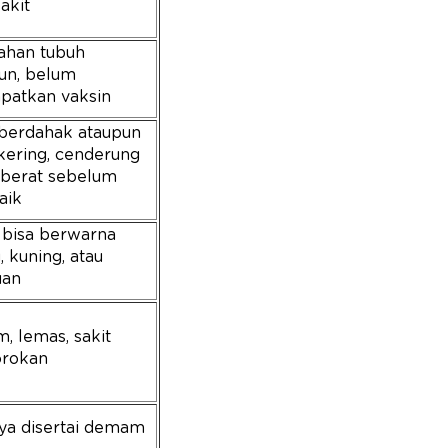
akit
ahan tubuh
un, belum
patkan vaksin
berdahak ataupun
kering, cenderung
berat sebelum
aik
bisa berwarna
, kuning, atau
uan
 lemas, sakit
orokan
ya disertai demam