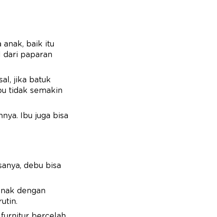
anak, baik itu
 dari paparan
al, jika batuk
bu tidak semakin
nya. Ibu juga bisa
anya, debu bisa
 anak dengan
rutin.
furnitur bercelah