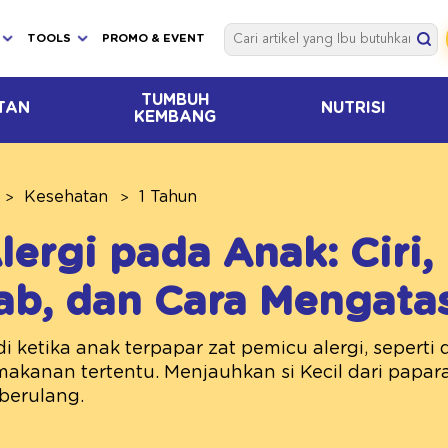
TOOLS
PROMO & EVENT
TUMBUH
TAN
NUTRISI
KEMBANG
Kesehatan
1 Tahun
lergi pada Anak: Ciri,
b, dan Cara Mengata
adi ketika anak terpapar zat pemicu alergi, sepert
makanan tertentu. Menjauhkan si Kecil dari papar
berulang.