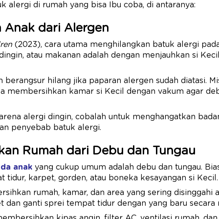
 alergi di rumah yang bisa Ibu coba, di antaranya:
n Anak dari Alergen
dren
(2023), cara utama menghilangkan batuk alergi pada 
dingin, atau makanan adalah dengan menjauhkan si Kecil
 berangsur hilang jika paparan alergen sudah diatasi. Mis
isa membersihkan kamar si Kecil dengan vakum agar de
 karena alergi dingin, cobalah untuk menghangatkan badan
n penyebab batuk alergi.
kan Rumah dari Debu dan Tungau
ada anak
yang cukup umum adalah debu dan tungau. Bias
tidur, karpet, gorden, atau boneka kesayangan si Kecil.
rsihkan rumah, kamar, dan area yang sering disinggahi
t dan ganti sprei tempat tidur dengan yang baru secara 
mbersihkan kipas angin, filter AC, ventilasi rumah, dan 