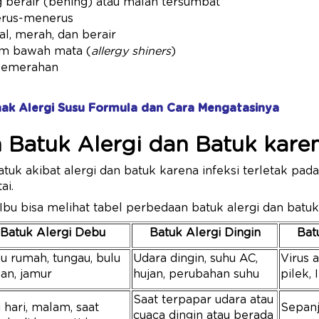
g berair (bening) atau malah tersumbat
erus-menerus
tal, merah, dan berair
am bawah mata (
allergy shiners
)
kemerahan
Anak Alergi Susu Formula dan Cara Mengatasinya
Batuk Alergi dan Batuk karen
uk akibat alergi dan batuk karena infeksi terletak pa
ai.
bu bisa melihat tabel perbedaan batuk alergi dan batuk i
Batuk Alergi Debu
Batuk Alergi Dingin
Bat
u rumah, tungau, bulu
Udara dingin, suhu AC,
Virus a
an, jamur
hujan, perubahan suhu
pilek,
Saat terpapar udara atau
 hari, malam, saat
Sepanj
cuaca dingin atau berada