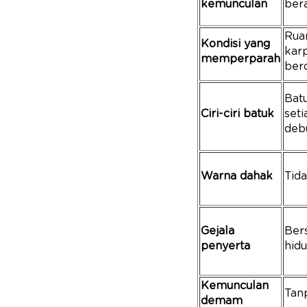
kemunculan
ber
Ruan
Kondisi yang
kar
memperparah
ber
Batu
Ciri-ciri batuk
seti
deb
Warna dahak
Tid
Gejala
Ber
penyerta
hidu
Kemunculan
Tan
demam