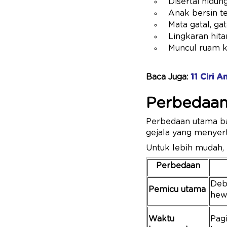
Disertai hidun
Anak bersin t
Mata gatal, ga
Lingkaran hit
Muncul ruam 
Baca Juga:
11 Ciri 
Perbedaan 
Perbedaan utama bat
gejala yang menyert
Untuk lebih mudah, I
Perbedaan
Deb
Pemicu utama
hew
Waktu
Pagi