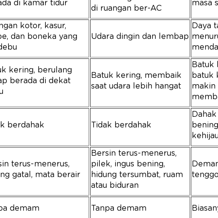
ada di kamar tidur
masa s
di ruangan ber-AC
gan kotor, kasur,
Daya t
pe, dan boneka yang
Udara dingin dan lembap
menur
debu
menda
Batuk 
k kering, berulang
Batuk kering, membaik
batuk 
ap berada di dekat
saat udara lebih hangat
makin 
u
memb
Dahak 
ak berdahak
Tidak berdahak
bening
kehija
Bersin terus-menerus,
sin terus-menerus,
pilek, ingus bening,
Demam,
ng gatal, mata berair
hidung tersumbat, ruam
tengg
atau biduran
pa demam
Tanpa demam
Biasan