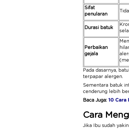
Sifat
Tid
penularan
Kron
Durasi batuk
sel
Mem
Perbaikan
hila
gejala
aler
(me
Pada dasarnya, batuk
terpapar alergen.
Sementara batuk inf
cenderung lebih be
Baca Juga:
10 Cara
Cara Meng
Jika Ibu sudah yaki