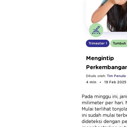
Trimester 1
Tumbuh
Mengintip
Perkembangan
Usia 8 Minggu
Ditulis oleh:
Tim Penulis
4 min
19 Feb 2025
Pada minggu ini, jani
milimeter per hari.
Mulai terlihat tonj
ini sudah mulai terb
dideteksi dengan pe