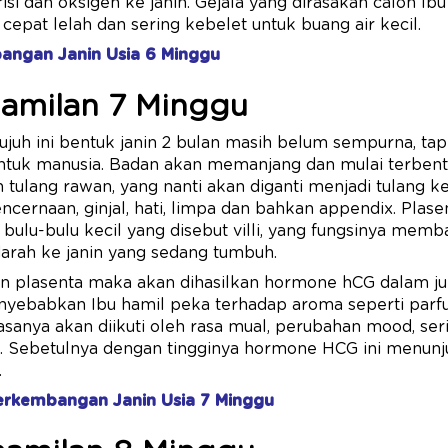
si dan oksigen ke janin. Gejala yang dirasakan calon Ib
pat lelah dan sering kebelet untuk buang air kecil.
angan Janin Usia 6 Minggu
hamilan 7 Minggu
ujuh ini bentuk janin 2 bulan masih belum sempurna, tap
ntuk manusia. Badan akan memanjang dan mulai terbentu
h tulang rawan, yang nanti akan diganti menjadi tulang k
ncernaan, ginjal, hati, limpa dan bahkan appendix. Plas
ulu-bulu kecil yang disebut villi, yang fungsinya memba
 darah ke janin yang sedang tumbuh.
 plasenta maka akan dihasilkan hormone hCG dalam ju
enyebabkan Ibu hamil peka terhadap aroma seperti par
sanya akan diikuti oleh rasa mual, perubahan mood, se
h. Sebetulnya dengan tingginya hormone HCG ini menun
.
erkembangan Janin Usia 7 Minggu