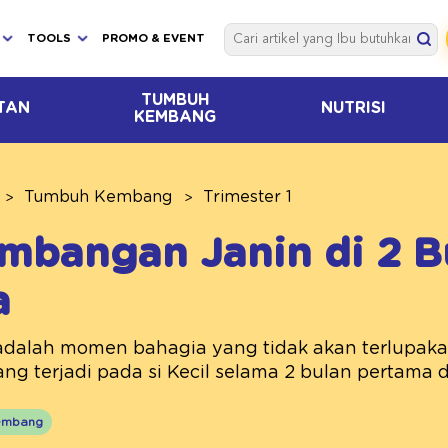
TOOLS
PROMO & EVENT
TUMBUH
TAN
NUTRISI
KEMBANG
Tumbuh Kembang
Trimester 1
mbangan Janin di 2 B
a
dalah momen bahagia yang tidak akan terlupaka
 terjadi pada si Kecil selama 2 bulan pertama di
embang