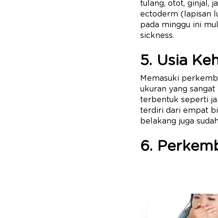
tulang, otot, ginjal
ectoderm (lapisan 
pada minggu ini mul
sickness.
5. Usia Ke
Memasuki perkembang
ukuran yang sangat 
terbentuk seperti j
terdiri dari empat 
belakang juga sudah
6. Perkem