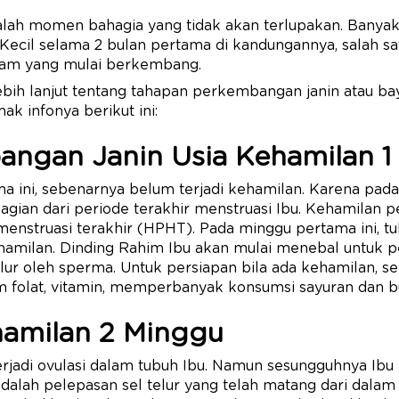
lah momen bahagia yang tidak akan terlupakan. Bany
i Kecil selama 2 bulan pertama di kandungannya, salah s
lam yang mulai berkembang.
 lebih lanjut tentang tahapan perkembangan janin atau b
ak infonya berikut ini:
bangan Janin Usia Kehamilan 
 ini, sebenarnya belum terjadi kehamilan. Karena pada
gian dari periode terakhir menstruasi Ibu. Kehamilan p
menstruasi terakhir (HPHT). Pada minggu pertama ini, t
milan. Dinding Rahim Ibu akan mulai menebal untuk per
r oleh sperma. Untuk persiapan bila ada kehamilan, se
folat, vitamin, memperbanyak konsumsi sayuran dan 
hamilan 2 Minggu
erjadi ovulasi dalam tubuh Ibu. Namun sesungguhnya Ibu
 adalah pelepasan sel telur yang telah matang dari dala