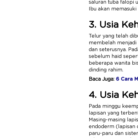
saluran tuba falopi 
Ibu akan memasuki 
3. Usia Ke
Telur yang telah di
membelah menjadi 
dan seterusnya. Pad
sebelum haid seper
beberapa wanita bis
dinding rahim.
Baca Juga:
6 Cara M
4. Usia Ke
Pada minggu keempat
lapisan yang terben
Masing-masing lapi
endoderm (lapisan d
paru-paru dan sist