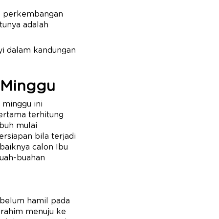
ak perkembangan
atunya adalah
ayi dalam kandungan
1 Minggu
 minggu ini
ertama terhitung
ubuh mulai
siapan bila terjadi
baiknya calon Ibu
buah-buahan
 belum hamil pada
m rahim menuju ke