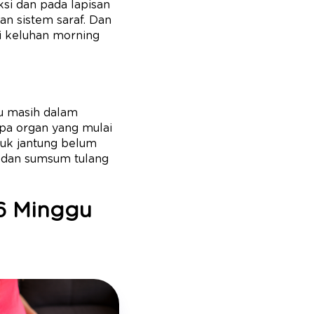
uksi dan pada lapisan
n sistem saraf. Dan
di keluhan morning
au masih dalam
apa organ yang mulai
tuk jantung belum
k dan sumsum tulang
6 Minggu