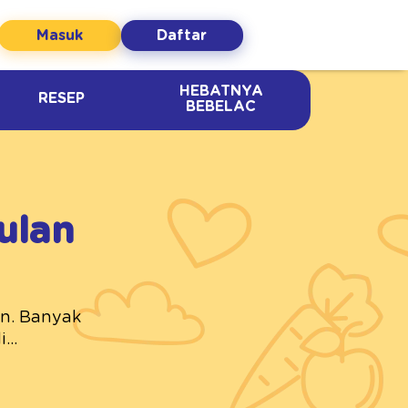
Masuk
Daftar
HEBATNYA
RESEP
BEBELAC
ulan
n. Banyak
...