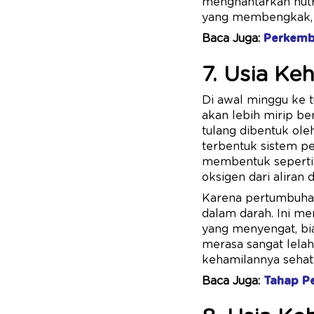
menghantarkan nutri
yang membengkak, ce
Baca Juga:
Perkemb
7. Usia Ke
Di awal minggu ke t
akan lebih mirip be
tulang dibentuk ole
terbentuk sistem pe
membentuk seperti b
oksigen dari aliran
Karena pertumbuhan
dalam darah. Ini m
yang menyengat, bia
merasa sangat lela
kehamilannya sehat
Baca Juga:
Tahap P