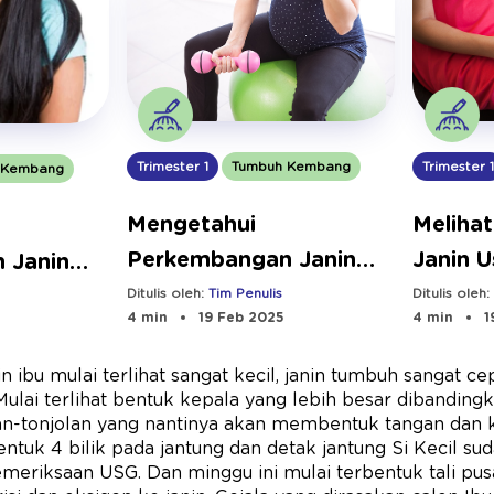
Trimester 1
Tumbuh Kembang
Trimester 
 Kembang
Mengetahui
Meliha
Perkembangan Janin
Janin U
 Janin
Usia 9 Minggu
Ditulis oleh:
Tim Penulis
Ditulis oleh
4 min
19 Feb 2025
4 min
1
n ibu mulai terlihat sangat kecil, janin tumbuh sangat cepa
 Mulai terlihat bentuk kepala yang lebih besar dibanding
olan-tonjolan yang nantinya akan membentuk tangan dan 
entuk 4 bilik pada jantung dan detak jantung Si Kecil su
meriksaan USG. Dan minggu ini mulai terbentuk tali pu