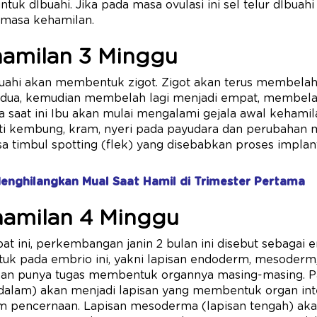
untuk dIbuahi. Jika pada masa ovulasi ini sel telur dIbu
masa kehamilan.
hamilan 3 Minggu
buahi akan membentuk zigot. Zigot akan terus membelah 
dua, kemudian membelah lagi menjadi empat, membelah
a saat ini Ibu akan mulai mengalami gejala awal kehamil
ti kembung, kram, nyeri pada payudara dan perubahan 
a timbul spotting (flek) yang disebabkan proses implan
enghilangkan Mual Saat Hamil di Trimester Pertama
hamilan 4 Minggu
 ini, perkembangan janin 2 bulan ini disebut sebagai e
tuk pada embrio ini, yakni lapisan endoderm, mesoderm
san punya tugas membentuk organnya masing-masing. P
alam) akan menjadi lapisan yang membentuk organ inter
em pencernaan. Lapisan mesoderma (lapisan tengah) a