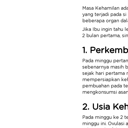
Masa Kehamilan ada
yang terjadi pada s
beberapa organ da
Jika Ibu ingin tahu
2 bulan pertama, sim
1. Perkem
Pada minggu pertama
sebenarnya masih ba
sejak hari pertama 
mempersiapkan keha
pembuahan pada telu
mengkonsumsi asam 
2. Usia Ke
Pada minggu ke 2 t
minggu ini. Ovulasi