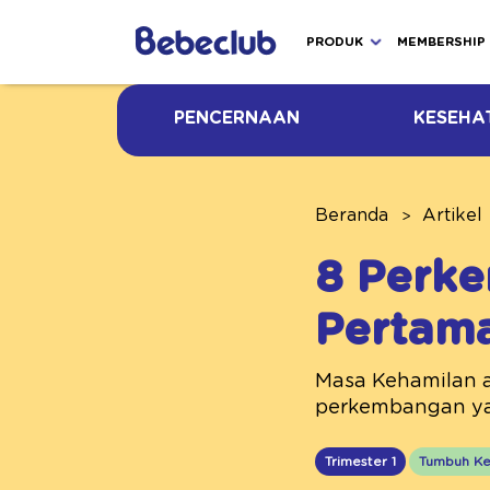
PRODUK
MEMBERSHIP
PENCERNAAN
KESEHA
Beranda
Artikel
8 Perke
Pertam
Masa Kehamilan a
perkembangan yang
Trimester 1
Tumbuh K