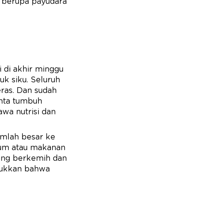
u berupa payudara
i di akhir minggu
k siku. Seluruh
eras. Dan sudah
enta tumbuh
wa nutrisi dan
mlah besar ke
fum atau makanan
ring berkemih dan
jukkan bahwa