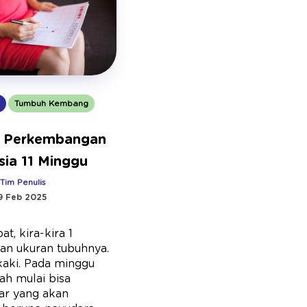
1
Tumbuh Kembang
t Perkembangan
sia 11 Minggu
:
Tim Penulis
9 Feb 2025
t, kira-kira 1
kan ukuran tubuhnya.
kaki. Pada minggu
dah mulai bisa
sar yang akan