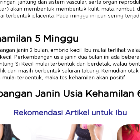
, jaringan, jantung dan sistem vascular, serta organ reprod
luar) akan membentuk membentuk kulit, mata, rambut, da
ai terbentuk placenta. Pada minggu ini pun sering terja
hamilan 5 Minggu
an janin 2 bulan, embrio kecil Ibu mulai terlihat wal
kecil. Perkembangan usia janin dua bulan ini ada beber
antung Si Kecil mulai terbentuk dan berdetak, walau ben
bilik dan masih berbentuk saluran tabung. Kemudian ota
 mulai terbentuk, maka tes kehamilan akan positif.
bangan Janin Usia Kehamilan 
Rekomendasi Artikel untuk Ibu