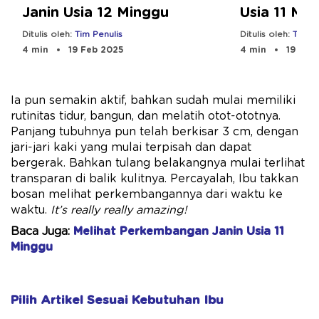
Janin Usia 12 Minggu
Usia 11 Mi
Ditulis oleh:
Tim Penulis
Ditulis oleh:
Tim Pe
4 min
19 Feb 2025
4 min
19 Feb
Ia pun semakin aktif, bahkan sudah mulai memiliki
rutinitas tidur, bangun, dan melatih otot-ototnya.
Panjang tubuhnya pun telah berkisar 3 cm, dengan
jari-jari kaki yang mulai terpisah dan dapat
bergerak. Bahkan tulang belakangnya mulai terlihat
transparan di balik kulitnya. Percayalah, Ibu takkan
bosan melihat perkembangannya dari waktu ke
waktu.
It’s really really amazing!
Baca Juga:
Melihat Perkembangan Janin Usia 11
Minggu
Pilih Artikel Sesuai Kebutuhan Ibu