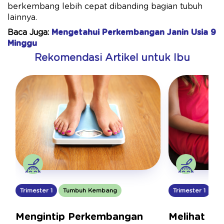
berkembang lebih cepat dibanding bagian tubuh
lainnya.
Baca Juga:
Mengetahui Perkembangan Janin Usia 9
Minggu
Rekomendasi Artikel untuk Ibu
Trimester 1
Tumbuh Kembang
Trimester 1
Tu
Mengintip Perkembangan
Melihat Pe