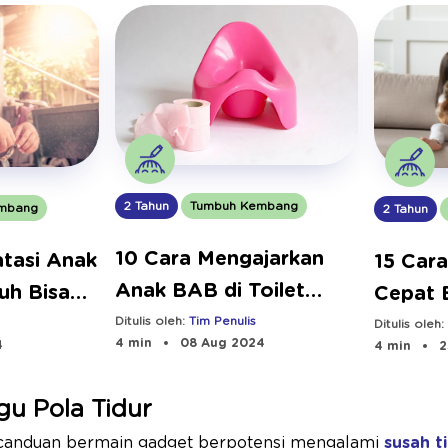
2 Tahun
Tumbuh Kembang
mbang
2 Tahun
10 Cara Mengajarkan
tasi Anak
15 Car
Anak BAB di Toilet
uh Bisa
Cepat 
(Potty Training)
Ditulis oleh:
Tim Penulis
Lancar
Ditulis oleh
4 min
08 Aug 2024
4
4 min
2
u Pola Tidur
canduan bermain gadget berpotensi mengalami
susah t