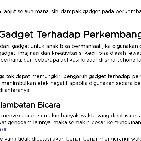
ih lanjut sejauh mana, sih, dampak gadget pada perkemb
Gadget Terhadap Perkemban
dari, gadget untuk anak bisa bermanfaat jika digunaka
gadget, imajinasi dan kreativitas si Kecil bisa diasah lew
erhana, dan beberapa aplikasi kreatif di smartphone la
 juga tak dapat memungkiri pengaruh gadget terhadap p
 menimbulkan efek negatif apabila digunakan secara ber
di antaranya:
erlambatan Bicara
n menyebutkan, semakin banyak waktu yang dihabiskan
kat genggam lainnya, maka semakin besar kemungkina
ara
.
me yang tidak dibatasi akan benar-benar mengurangi wak