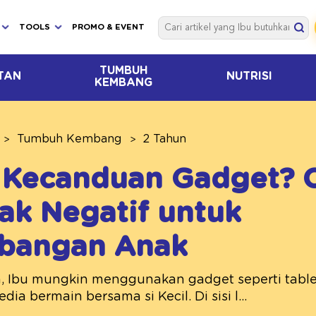
TOOLS
PROMO & EVENT
TUMBUH
TAN
NUTRISI
KEMBANG
Tumbuh Kembang
2 Tahun
l Kecanduan Gadget? 
k Negatif untuk
bangan Anak
 Ibu mungkin menggunakan gadget seperti tablet,
ia bermain bersama si Kecil. Di sisi l...