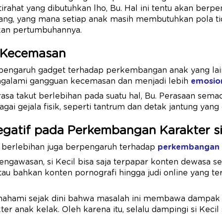
tirahat yang dibutuhkan lho, Bu. Hal ini tentu akan berp
g, yang mana setiap anak masih membutuhkan pola tid
an pertumbuhannya.
 Kecemasan
, pengaruh gadget terhadap perkembangan anak yang lain
ngalami gangguan kecemasan dan menjadi lebih
emosio
sa takut berlebihan pada suatu hal, Bu. Perasaan sema
i gejala fisik, seperti tantrum dan detak jantung yang c
gatif pada Perkembangan Karakter si 
berlebihan juga berpengaruh terhadap
perkembangan 
pengawasan, si Kecil bisa saja terpapar konten dewasa s
tau bahkan konten pornografi hingga judi online yang t
mahami sejak dini bahwa masalah ini membawa dampak
r anak kelak. Oleh karena itu, selalu dampingi si Kecil