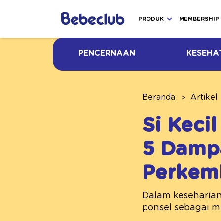
PRODUK
MEMBERSHIP
PENCERNAAN
KESEHA
Beranda
Artikel
Si Keci
5 Dampa
Perkem
Dalam keseharian,
ponsel sebagai med