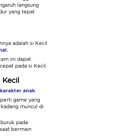
engaruh langsung
ur yang tepat
nya adalah si Kecil
nal.
cam ini dapat
epat pada si Kecil.
Kecil
karakter anak
.
eperti game yang
erkadang muncul di
 buruk pada
 saat bermain