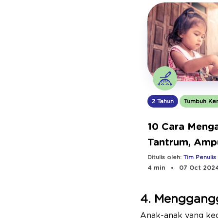
2 Tahun
Tumbuh Ke
10 Cara Menga
Tantrum, Amp
Ibu Coba!
Ditulis oleh:
Tim Penulis
4 min
07 Oct 202
4. Menggangg
Anak-anak yang ke