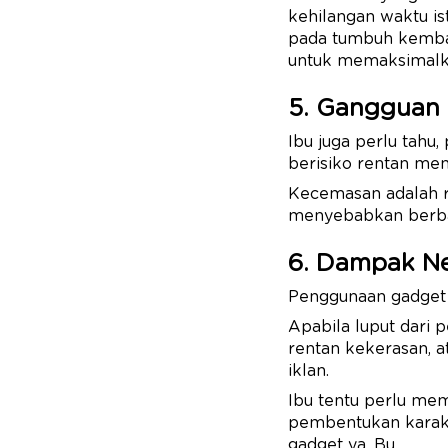
kehilangan waktu is
pada tumbuh kemban
untuk memaksimalk
5. Gangguan
Ibu juga perlu tahu
berisiko rentan me
Kecemasan adalah ra
menyebabkan berbaga
6. Dampak Ne
Penggunaan gadget 
Apabila luput dari 
rentan kekerasan, a
iklan.
Ibu tentu perlu me
pembentukan karakte
gadget ya, Bu.