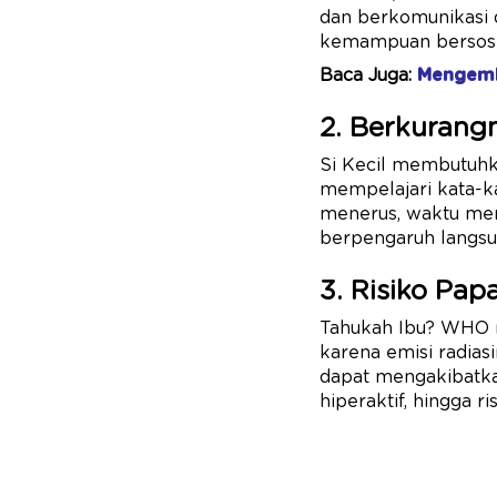
dan berkomunikasi 
kemampuan bersosial
Baca Juga:
Mengemb
2. Berkurang
Si Kecil membutuhk
mempelajari kata-ka
menerus, waktu mere
berpengaruh langsun
3. Risiko Pap
Tahukah Ibu? WHO m
karena emisi radias
dapat mengakibatkan
hiperaktif, hingga ri