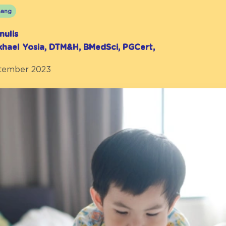
ang
nulis
ikhael Yosia, DTM&H, BMedSci, PGCert,
ptember 2023