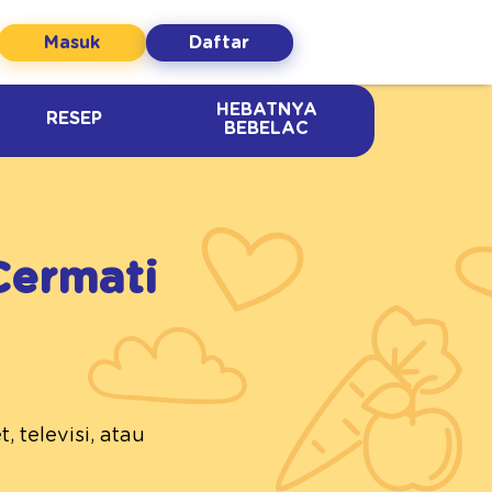
Masuk
Daftar
HEBATNYA
RESEP
BEBELAC
Cermati
 televisi, atau