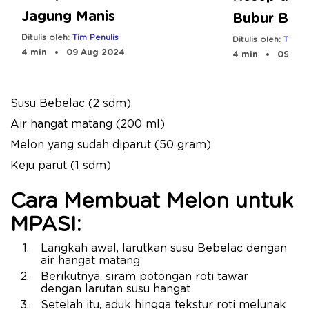
Jagung Manis
Bubur Bay
Ditulis oleh:
Tim Penulis
Ditulis oleh:
Tim Pe
4 min
09 Aug 2024
4 min
09 Aug
Susu Bebelac (2 sdm)
Air hangat matang (200 ml)
Melon yang sudah diparut (50 gram)
Keju parut (1 sdm)
Cara Membuat Melon untuk
MPASI
:
Langkah awal, larutkan susu Bebelac dengan
air hangat matang
Berikutnya, siram potongan roti tawar
dengan larutan susu hangat
Setelah itu, aduk hingga tekstur roti melunak