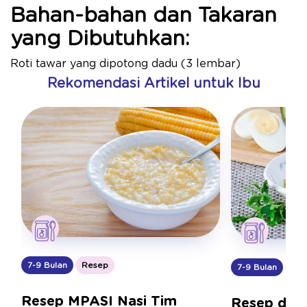
Bahan-bahan dan Takaran
yang Dibutuhkan
:
Roti tawar yang dipotong dadu (3 lembar)
Rekomendasi Artikel untuk Ibu
7-9 Bulan
Resep
7-9 Bulan
Res
Resep MPASI Nasi Tim
Resep dan