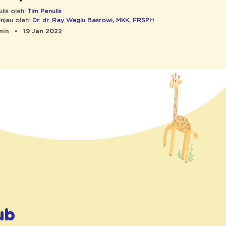
ulis oleh:
Tim Penulis
injau oleh:
Dr. dr. Ray Wagiu Basrowi, MKK, FRSPH
min
19 Jan 2022
ub