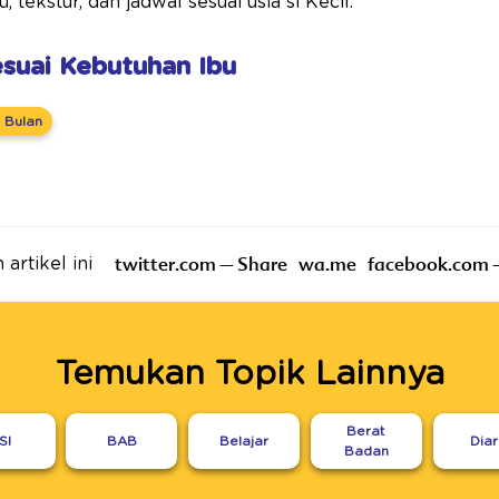
tekstur, dan jadwal sesuai usia si Kecil.
Sesuai Kebutuhan Ibu
 Bulan
twitter.com – Share
wa.me
facebook.com 
artikel ini
Temukan Topik Lainnya
Berat
SI
BAB
Belajar
Dia
Badan