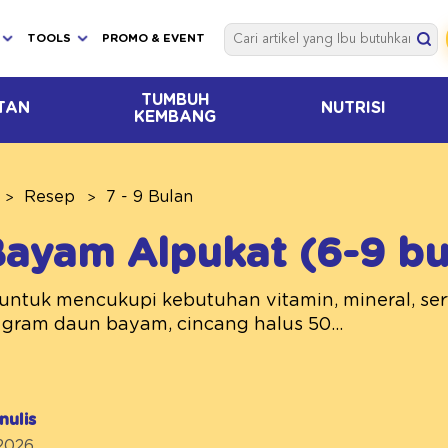
TOOLS
PROMO & EVENT
TUMBUH
TAN
NUTRISI
KEMBANG
Resep
7 - 9 Bulan
ayam Alpukat (6-9 bu
untuk mencukupi kebutuhan vitamin, mineral, serta
gram daun bayam, cincang halus 50...
nulis
 2026