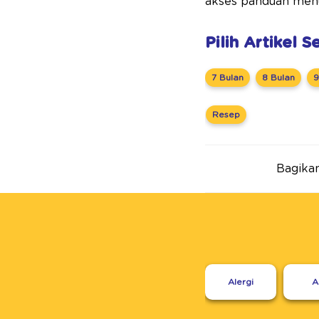
akses panduan menu, 
Pilih Artikel 
7 Bulan
8 Bulan
9
Resep
Bagikan 
Alergi
A