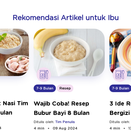
Rekomendasi Artikel untuk Ibu
7-9 Bulan
Resep
7-9 Bulan
 Nasi Tim
Wajib Coba! Resep
3 Ide 
Bulan
Bubur Bayi 8 Bulan
Bergizi
Bulan
Ditulis oleh:
Tim Penulis
Ditulis oleh
4
4 min
09 Aug 2024
4 min
1