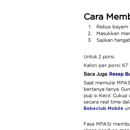
Cara Memb
Rebus bayam h
Masukkan marg
Sajikan hangat
Untuk 2 porsi
Kalori per porsi: 67 
Baca Juga:
Resep B
Saat memulai MPASI,
bertanya-tanya. Gu
pup si Kecil. Cukup 
secara real time da
Bebeclub Mobile
un
Fase MPASI membut