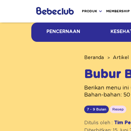
PRODUK
MEMBERSHIP
PENCERNAAN
KESEHA
Beranda
Artikel
Bubur B
Berikan menu ini 
Bahan-bahan: 50 
7 - 9 Bulan
Resep
Ditulis oleh :
Tim Pe
Diterbitkan: 15 Juni