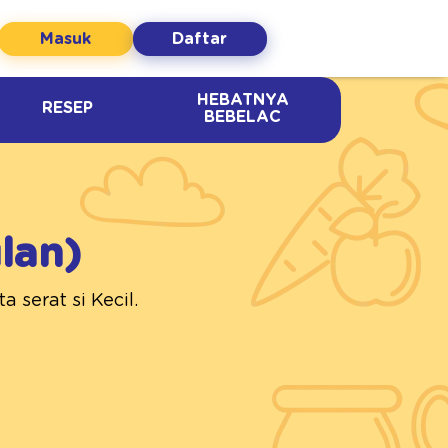
Masuk
Daftar
HEBATNYA
RESEP
BEBELAC
lan)
 serat si Kecil.