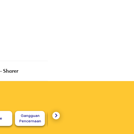
MPASI
– Sharer
Gangguan
Seputar
re
Karakter
Untuk I
Pencernaan
Menyusui