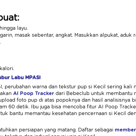
uat:
ingga layu.
arin, masak sebentar, angkat. Masukkan alpukat, aduk r
.
kalori.
ubur Labu MPASI
 perubahan warna dan tekstur pup si Kecil sering kali
nakan
AI Poop Tracker
dari Bebeclub untuk membantu m
upload foto pup di atas popoknya dan hasil analisisnya b
lam 60 detik. Ibu juga bisa mencoba fitur AI Poop Tracke
tuk bantu memantau kesehatan pencernaan si Kecil den
uhkan persiapan yang matang. Daftar sebagai
member