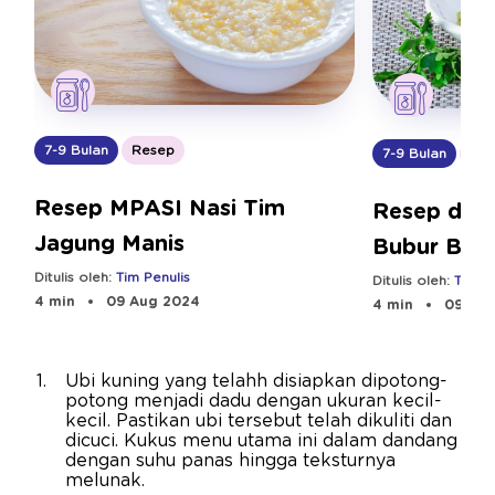
7-9 Bulan
Resep
7-9 Bulan
Res
Resep MPASI Nasi Tim
Resep dan
Jagung Manis
Bubur Bay
Ditulis oleh:
Tim Penulis
Ditulis oleh:
Tim Pe
4 min
09 Aug 2024
4 min
09 Aug
Ubi kuning yang telahh disiapkan dipotong-
potong menjadi dadu dengan ukuran kecil-
kecil. Pastikan ubi tersebut telah dikuliti dan
dicuci. Kukus menu utama ini dalam dandang
dengan suhu panas hingga teksturnya
melunak.