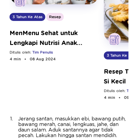
3 Tahun Ke Atas
Resep
MenMenu Sehat untuk
Lengkapi Nutrisi Anak
Selama Puasa
Ditulis oleh:
Tim Penulis
3 Tahun Ke Atas
4 min
08 Aug 2024
Resep Tem
Si Kecil
Ditulis oleh:
Tim Pe
4 min
09 Aug
Jerang santan, masukkan ebi, bawang putih,
bawang merah, canai, lengkuas, jahe, dan
daun salam. Aduk santannya agar tidak
pecah. Lakukan hingga santan mendidih.