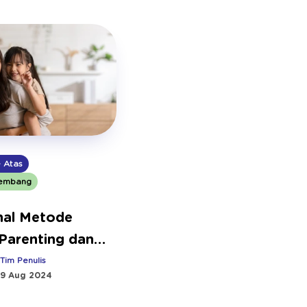
e Atas
embang
al Metode
Parenting dan
enerapkannya
:
Tim Penulis
9 Aug 2024