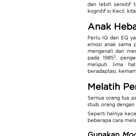
dan lebih sensitif
kognitif si Kecil, ki
Anak Heba
Perlu IQ dan EQ ya
emosi anak sama p
mengenali dan meng
2
pada 1985
, peng
meliputi lima ha
beradaptasi, kemam
Melatih P
Semua orang tua pa
studi, orang denga
Seperti halnya kece
beberapa cara mela
Gunakan
Moo