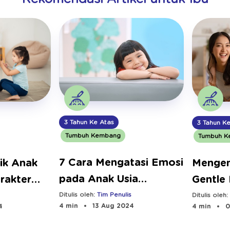
3 Tahun Ke Atas
3 Tahun K
Tumbuh Kembang
Tumbuh K
7 Cara Mengatasi Emosi
ik Anak
Mengen
pada Anak Usia
rakter
Gentle 
Prasekolah
Cara M
Ditulis oleh:
Tim Penulis
Ditulis oleh
4 min
13 Aug 2024
4
4 min
0