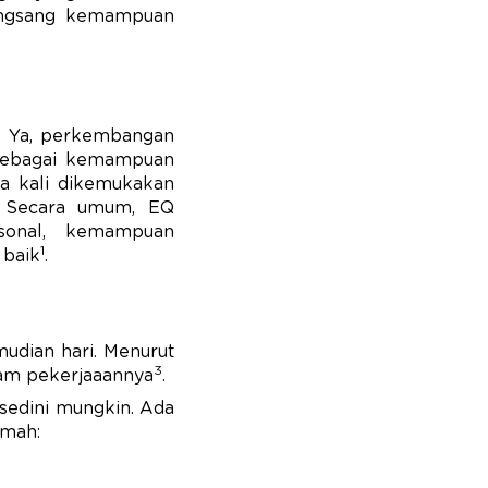
erangsang kemampuan
t. Ya, perkembangan
 sebagai kemampuan
ma kali dikemukakan
. Secara umum, EQ
rsonal, kemampuan
1
 baik
.
udian hari. Menurut
3
lam pekerjaaannya
.
 sedini mungkin. Ada
umah: