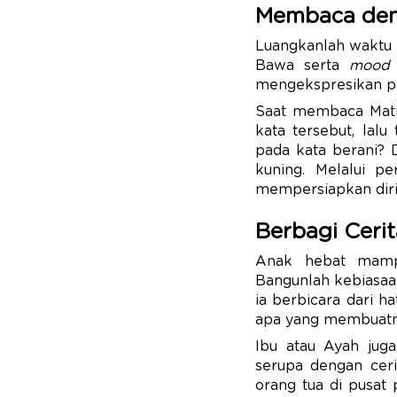
Membaca den
Luangkanlah waktu 
Bawa serta
mood 
mengekspresikan p
Saat membaca Matil
kata tersebut, lal
pada kata berani? 
kuning. Melalui p
mempersiapkan diri 
Berbagi Cerit
Anak hebat mampu
Bangunlah kebiasaan 
ia berbicara dari h
apa yang membuatn
Ibu atau Ayah jug
serupa dengan cerit
orang tua di pusat 