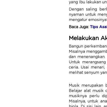
yang Ibu lakukan u
Dengan saling ber
nyaman untuk mengu
mengatur emosinya
Baca Juga:
Tips As
Melakukan Ak
Bangun perkembanga
Misalnya menggamb
dan menenangkan. A
Untuk merangsang e
ceria. Usai menari
melihat senyum yan
Musik merupakan b
Belajar alat musik
musiknya perlu dip
Misalnya, untuk an
biola. Di sisi lai