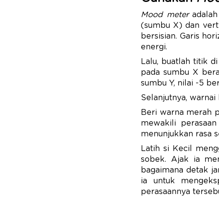
Mood meter
adalah
(sumbu X) dan vert
bersisian. Garis ho
energi.
Lalu, buatlah titik 
pada sumbu X berar
sumbu Y, nilai -5 be
Selanjutnya, warna
Beri warna merah pa
mewakili perasaan
menunjukkan rasa s
Latih si Kecil me
sobek. Ajak ia me
bagaimana detak jan
ia untuk mengeks
perasaannya terseb