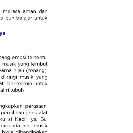
ia merasa aman dan
a pun belajar untuk
ya
ang emosi tertentu.
 musik yang lembut
rna hijau (tenang).
diiringi musik yang
at, bercermin untuk
iri tubuh.
ngkapkan perasaan.
emilihan jenis alat
u si Kecil, ya, Bu.
daripada alat musik
 biola dibandingkan