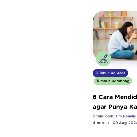
3 Tahun Ke Atas
Tumbuh Kembang
6 Cara Mendid
agar Punya Ka
Hebat
Ditulis oleh:
Tim Penulis
4 min
09 Aug 202