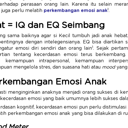
 terhadap perasaan orang lain. Karena itu selain m
1
ta juga perlu melatih
perkembangan emosi anak
.
t = IQ dan EQ Seimbang
ng sama baiknya agar si Kecil tumbuh jadi anak heba
entingnya dengan intelegensianya. EQ bisa diartikan
1
atur emosi diri sendiri dan orang lain
. Sejak perta
ertian tentang kecerdasan emosi terus berkembang
l: kemampuan intrapersonal, kemampuan interpe
puan mengelola stres, dan suasana hati atau
mood
yang
erkembangan Emosi Anak
sti menginginkan anaknya menjadi orang sukses di kem
n kecerdasan emosi yang baik umumnya lebih sukses da
rdasan kognitif, kecerdasan emosi pun perlu distimulasi
tih perkembangan emosi anak yang bisa dilakukan di r
d Meter