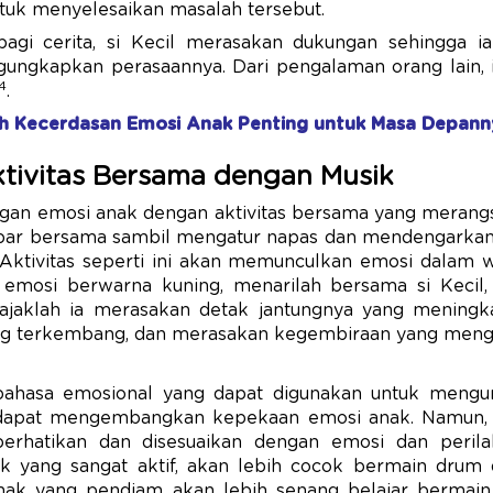
ntuk menyelesaikan masalah tersebut.
bagi cerita, si Kecil merasakan dukungan sehingga 
ngkapkan perasaannya. Dari pengalaman orang lain, i
4
.
ah Kecerdasan Emosi Anak Penting untuk Masa Depann
tivitas Bersama dengan Musik
n emosi anak dengan aktivitas bersama yang merangs
ar bersama sambil mengatur napas dan mendengarkan
ktivitas seperti ini akan memunculkan emosi dalam wa
mosi berwarna kuning, menarilah bersama si Kecil, 
, ajaklah ia merasakan detak jantungnya yang meningk
g terkembang, dan merasakan kegembiraan yang mengal
ahasa emosional yang dapat digunakan untuk mengu
 dapat mengembangkan kepekaan emosi anak. Namun, p
erhatikan dan disesuaikan dengan emosi dan perilak
ak yang sangat aktif, akan lebih cocok bermain drum 
n, anak yang pendiam akan lebih senang belajar bermain