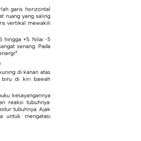
ah garis horizontal
t ruang yang saling
is vertikal mewakili
 hingga +5. Nilai -5
sangat senang. Pada
4
renergi
.
.
kuning di kanan atas
biru di kiri bawah
 buku kesayangannya
n reaksi tubuhnya:
estur tubuhnya. Ajak
a untuk mengatasi