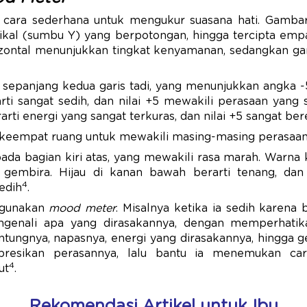
 cara sederhana untuk mengukur suasana hati. Gambarl
ikal (sumbu Y) yang berpotongan, hingga tercipta empa
rizontal menunjukkan tingkat kenyamanan, sedangkan gar
di sepanjang kedua garis tadi, yang menunjukkan angka -5
ti sangat sedih, dan nilai +5 mewakili perasaan yang 
rarti energi yang sangat terkuras, dan nilai +5 sangat be
i keempat ruang untuk mewakili masing-masing perasaan
da bagian kiri atas, yang mewakili rasa marah. Warna 
 gembira. Hijau di kanan bawah berarti tenang, dan 
4
edih
.
nggunakan
mood meter
. Misalnya ketika ia sedih karena
ngenali apa yang dirasakannya, dengan memperhatika
tungnya, napasnya, energi yang dirasakannya, hingga g
presikan perasannya, lalu bantu ia menemukan car
4
ut
.
Rekomendasi Artikel untuk Ibu