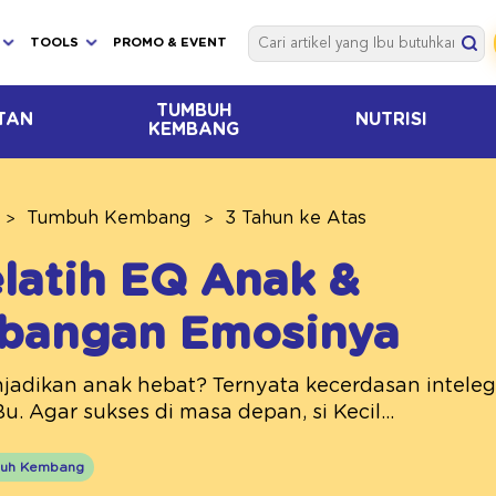
TOOLS
PROMO & EVENT
TUMBUH
TAN
NUTRISI
KEMBANG
Tumbuh Kembang
3 Tahun ke Atas
latih EQ Anak &
bangan Emosinya
jadikan anak hebat? Ternyata kecerdasan intelege
Bu. Agar sukses di masa depan, si Kecil...
uh Kembang