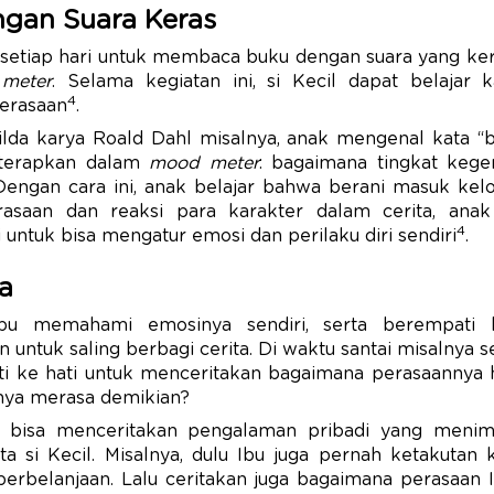
gan Suara Keras
setiap hari untuk membaca buku dengan suara yang kera
meter
. Selama kegiatan ini, si Kecil dapat belajar 
4
erasaan
.
da karya Roald Dahl misalnya, anak mengenal kata “ber
u terapkan dalam
mood meter
: bagaimana tingkat keg
Dengan cara ini, anak belajar bahwa berani masuk k
erasaan dan reaksi para karakter dalam cerita, anak
4
untuk bisa mengatur emosi dan perilaku diri sendiri
.
a
 memahami emosinya sendiri, serta berempati k
untuk saling berbagi cerita. Di waktu santai misalnya se
ati ke hati untuk menceritakan bagaimana perasaannya 
ya merasa demikian?
a bisa menceritakan pengalaman pribadi yang meni
a si Kecil. Misalnya, dulu Ibu juga pernah ketakutan 
perbelanjaan. Lalu ceritakan juga bagaimana perasaan I