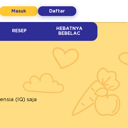
Masuk
Daftar
HEBATNYA
RESEP
BEBELAC
nsia (IQ) saja