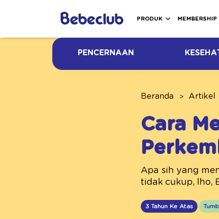
PRODUK
MEMBERSHIP
PENCERNAAN
KESEHA
Beranda
Artikel
Cara Me
Perkem
Apa sih yang men
tidak cukup, lho, 
3 Tahun Ke Atas
Tumb