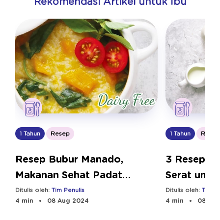
Rekomendasi Artikel untuk Ibu
1 Tahun
Resep
1 Tahun
Resep
Resep Bubur Manado,
3 Resep Ma
Makanan Sehat Padat
Serat untuk
Karbohidrat
Ditulis oleh:
Tim Penulis
Ditulis oleh:
Tim Pe
4 min
08 Aug 2024
4 min
08 Aug