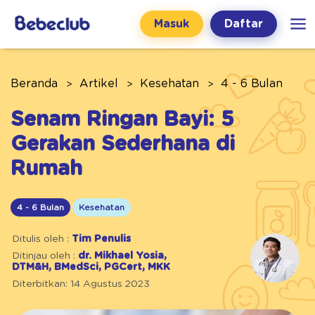
Masuk
Daftar
Beranda
Artikel
Kesehatan
4 - 6 Bulan
Senam Ringan Bayi: 5
Gerakan Sederhana di
Rumah
4 - 6 Bulan
Kesehatan
Ditulis oleh :
Tim Penulis
Ditinjau oleh :
dr. Mikhael Yosia,
DTM&H, BMedSci, PGCert, MKK
Diterbitkan: 14 Agustus 2023