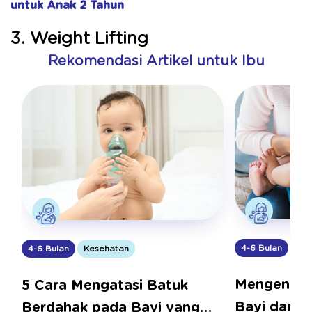
untuk Anak 2 Tahun
3. Weight Lifting
Rekomendasi Artikel untuk Ibu
4-6 Bulan
Kes
4-6 Bulan
Kesehatan
Mengenali 
5 Cara Mengatasi Batuk
Bayi dan C
Berdahak pada Bayi yang