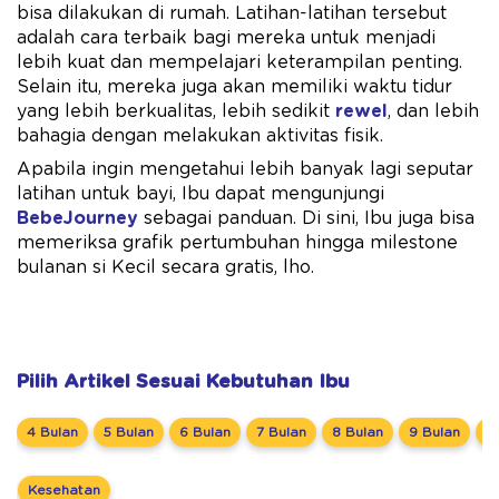
bisa dilakukan di rumah. Latihan-latihan tersebut
adalah cara terbaik bagi mereka untuk menjadi
lebih kuat dan mempelajari keterampilan penting.
Selain itu, mereka juga akan memiliki waktu tidur
yang lebih berkualitas, lebih sedikit
rewel
, dan lebih
bahagia dengan melakukan aktivitas fisik.
Apabila ingin mengetahui lebih banyak lagi seputar
latihan untuk bayi, Ibu dapat mengunjungi
BebeJourney
sebagai panduan. Di sini, Ibu juga bisa
memeriksa grafik pertumbuhan hingga milestone
bulanan si Kecil secara gratis, lho.
Pilih Artikel Sesuai Kebutuhan Ibu
4 Bulan
5 Bulan
6 Bulan
7 Bulan
8 Bulan
9 Bulan
1
Kesehatan